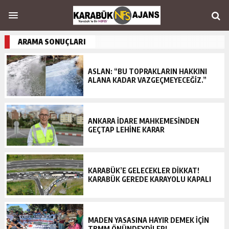
ARAMA SONUÇLARI
ASLAN: “BU TOPRAKLARIN HAKKINI
ALANA KADAR VAZGEÇMEYECEĞİZ.”
ANKARA İDARE MAHKEMESİNDEN
GEÇTAP LEHİNE KARAR
KARABÜK’E GELECEKLER DİKKAT!
KARABÜK GEREDE KARAYOLU KAPALI
MADEN YASASINA HAYIR DEMEK İÇİN
TBMM ÖNÜNDEYDİLER!