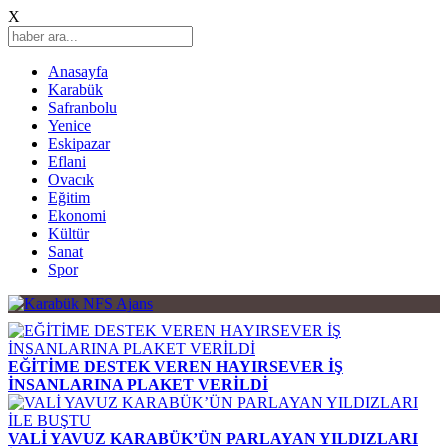
X
Anasayfa
Karabük
Safranbolu
Yenice
Eskipazar
Eflani
Ovacık
Eğitim
Ekonomi
Kültür
Sanat
Spor
EĞİTİME DESTEK VEREN HAYIRSEVER İŞ
İNSANLARINA PLAKET VERİLDİ
VALİ YAVUZ KARABÜK’ÜN PARLAYAN YILDIZLARI