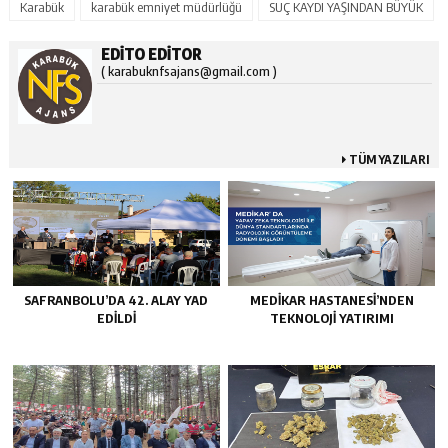
Karabük
karabük emniyet müdürlüğü
SUÇ KAYDI YAŞINDAN BÜYÜK
EDITO EDITOR
( karabuknfsajans@gmail.com )
TÜM YAZILARI
SAFRANBOLU’DA 42. ALAY YAD
MEDİKAR HASTANESİ’NDEN
EDİLDİ
TEKNOLOJİ YATIRIMI