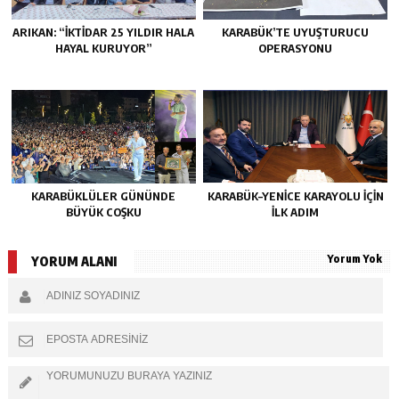
ARIKAN: “İKTİDAR 25 YILDIR HALA
KARABÜK’TE UYUŞTURUCU
HAYAL KURUYOR”
OPERASYONU
KARABÜKLÜLER GÜNÜNDE
KARABÜK–YENİCE KARAYOLU İÇİN
BÜYÜK COŞKU
İLK ADIM
Yorum Yok
YORUM ALANI