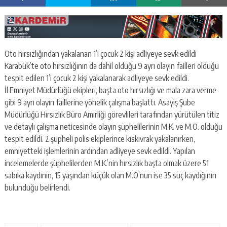
Oto hırsızlığından yakalanan 1’i çocuk 2 kişi adliyeye sevk edildi
Karabük’te oto hırsızlığının da dahil olduğu 9 ayrı olayın failleri olduğu
tespit edilen 1’i çocuk 2 kişi yakalanarak adliyeye sevk edildi.
İl Emniyet Müdürlüğü ekipleri, başta oto hırsızlığı ve mala zara verme
gibi 9 ayrı olayın faillerine yönelik çalışma başlattı. Asayiş Şube
Müdürlüğü Hırsızlık Büro Amirliği görevlileri tarafından yürütülen titiz
ve detaylı çalışma neticesinde olayın şüphelilerinin M.K. ve M.O. olduğu
tespit edildi. 2 şüpheli polis ekiplerince kıskıvrak yakalanırken,
emniyetteki işlemlerinin ardından adliyeye sevk edildi. Yapılan
incelemelerde şüphelilerden M.K.’nin hırsızlık başta olmak üzere 51
sabıka kaydının, 15 yaşından küçük olan M.O’nun ise 35 suç kaydığının
bulunduğu belirlendi.