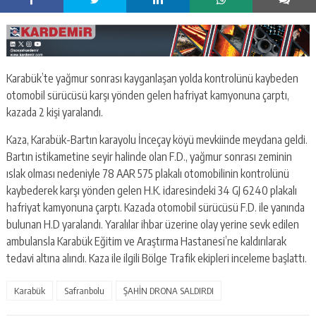
Karabük’te yağmur sonrası kayganlaşan yolda kontrolünü kaybeden
otomobil sürücüsü karşı yönden gelen hafriyat kamyonuna çarptı,
kazada 2 kişi yaralandı.
Kaza, Karabük-Bartın karayolu İnceçay köyü mevkiinde meydana geldi.
Bartın istikametine seyir halinde olan F.D., yağmur sonrası zeminin
ıslak olması nedeniyle 78 AAR 575 plakalı otomobilinin kontrolünü
kaybederek karşı yönden gelen H.K. idaresindeki 34 GJ 6240 plakalı
hafriyat kamyonuna çarptı. Kazada otomobil sürücüsü F.D. ile yanında
bulunan H.D yaralandı. Yaralılar ihbar üzerine olay yerine sevk edilen
ambulansla Karabük Eğitim ve Araştırma Hastanesi’ne kaldırılarak
tedavi altına alındı. Kaza ile ilgili Bölge Trafik ekipleri inceleme başlattı.
Karabük
Safranbolu
ŞAHİN DRONA SALDIRDI