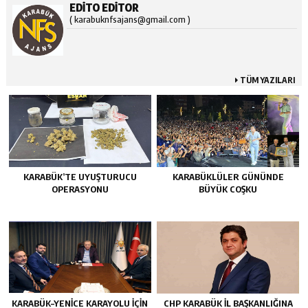
EDITO EDITOR
( karabuknfsajans@gmail.com )
TÜM YAZILARI
KARABÜK’TE UYUŞTURUCU
KARABÜKLÜLER GÜNÜNDE
OPERASYONU
BÜYÜK COŞKU
KARABÜK–YENİCE KARAYOLU İÇİN
CHP KARABÜK İL BAŞKANLIĞINA