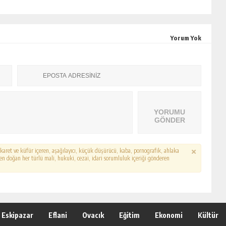
Yorum Yok
YORUMU
GÖNDER
hakaret ve küfür içeren, aşağılayıcı, küçük düşürücü, kaba, pornografik, ahlaka
erden doğan her türlü mali, hukuki, cezai, idari sorumluluk içeriği gönderen
Eskipazar
Eflani
Ovacık
Eğitim
Ekonomi
Kültür