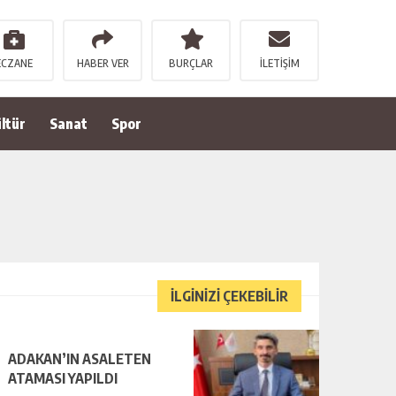
ECZANE
HABER VER
BURÇLAR
İLETİŞİM
ltür
Sanat
Spor
İLGİNİZİ ÇEKEBİLİR
ADAKAN’IN ASALETEN
ATAMASI YAPILDI