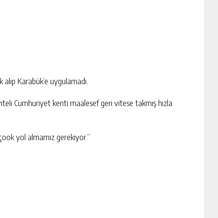
ek alıp Karabük’e uygulamadı.
viteli Cumhuriyet kenti maalesef geri vitese takmış hızla
a çook yol almamız gerekiyor.”