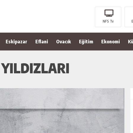
NFS Tv
Eskipazar
Eflani
Ovacık
Eğitim
Ekonomi
Kü
YILDIZLARI