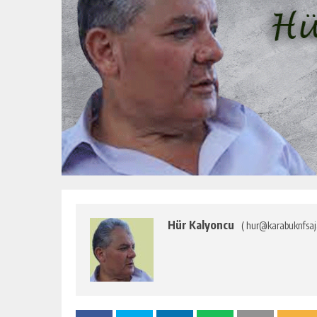
Hür Kalyoncu
( hur@karabuknfsaj