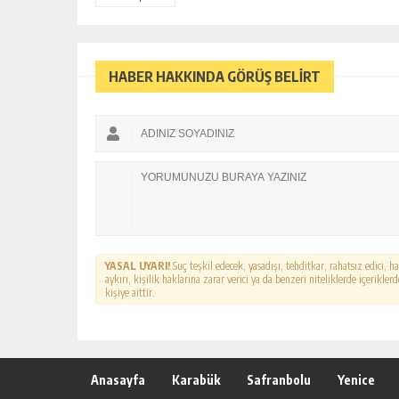
HABER HAKKINDA GÖRÜŞ BELİRT
YASAL UYARI!
Suç teşkil edecek, yasadışı, tehditkar, rahatsız edici, 
aykırı, kişilik haklarına zarar verici ya da benzeri niteliklerde içerikl
kişiye aittir.
Anasayfa
Karabük
Safranbolu
Yenice