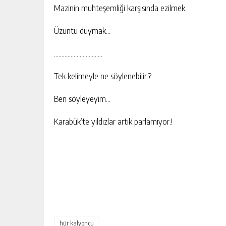
Mazinin muhteşemliği karşısında ezilmek.
Üzüntü duymak…
…………………………..
Tek kelimeyle ne söylenebilir.?
Ben söyleyeyim…
Karabük’te yıldızlar artık parlamıyor.!
hür kalyoncu