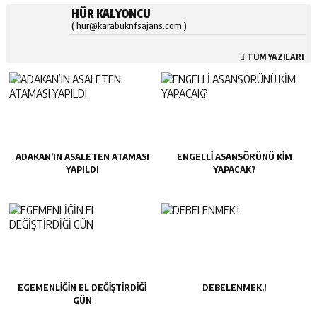
HÜR KALYONCU
( hur@karabuknfsajans.com )
TÜM YAZILARI
ADAKAN’IN ASALETEN ATAMASI
ENGELLİ ASANSÖRÜNÜ KİM
YAPILDI
YAPACAK?
EGEMENLİĞİN EL DEĞİŞTİRDİĞİ
DEBELENMEK.!
GÜN