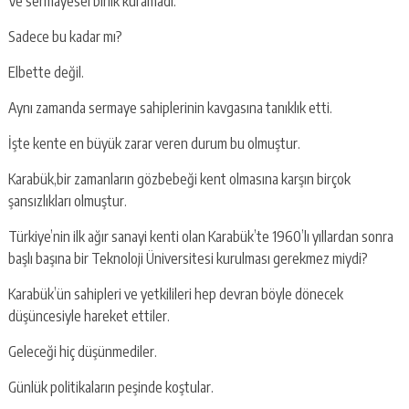
Ve sermayesel birlik kuramadı.
Sadece bu kadar mı?
Elbette değil.
Aynı zamanda sermaye sahiplerinin kavgasına tanıklık etti.
İşte kente en büyük zarar veren durum bu olmuştur.
Karabük,bir zamanların gözbebeği kent olmasına karşın birçok
şansızlıkları olmuştur.
Türkiye’nin ilk ağır sanayi kenti olan Karabük’te 1960’lı yıllardan sonra
başlı başına bir Teknoloji Üniversitesi kurulması gerekmez miydi?
Karabük’ün sahipleri ve yetkilileri hep devran böyle dönecek
düşüncesiyle hareket ettiler.
Geleceği hiç düşünmediler.
Günlük politikaların peşinde koştular.