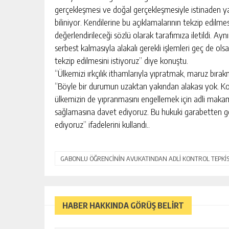
gerçekleşmesi ve doğal gerçekleşmesiyle istinaden ya
biliniyor. Kendilerine bu açıklamalarının tekzip edilmes
değerlendirileceği sözlü olarak tarafımıza iletildi. Aynı
serbest kalmasıyla alakalı gerekli işlemleri geç de ol
tekzip edilmesini istiyoruz” diye konuştu.
“Ülkemizi ırkçılık ithamlarıyla yıpratmak, maruz bıra
“Böyle bir durumun uzaktan yakından alakası yok. Kon
ülkemizin de yıpranmasını engellemek için adli makamlar
sağlamasına davet ediyoruz. Bu hukuki garabetten ger
ediyoruz” ifadelerini kullandı..
GABONLU ÖĞRENCİNİN AVUKATINDAN ADLİ KONTROL TEPKİS
HABER HAKKINDA GÖRÜŞ BELİRT