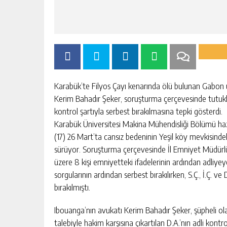
Karabük’te Filyos Çayı kenarında ölü bulunan Gabon
Kerim Bahadır Şeker, soruşturma çerçevesinde tutukla
kontrol şartıyla serbest bırakılmasına tepki gösterdi.
Karabük Üniversitesi Makina Mühendisliği Bölümü haz
(17) 26 Mart’ta cansız bedeninin Yeşil köy mevkisinde
sürüyor. Soruşturma çerçevesinde İl Emniyet Müdürlü
üzere 8 kişi emniyetteki ifadelerinin ardından adliyeye s
sorgularının ardından serbest bırakılırken, S.Ç., İ.Ç. ve
bırakılmıştı.
Ibouanga’nın avukatı Kerim Bahadır Şeker, şüpheli ola
talebiyle hakim karşısına çıkartılan D.A.’nın adli kontr