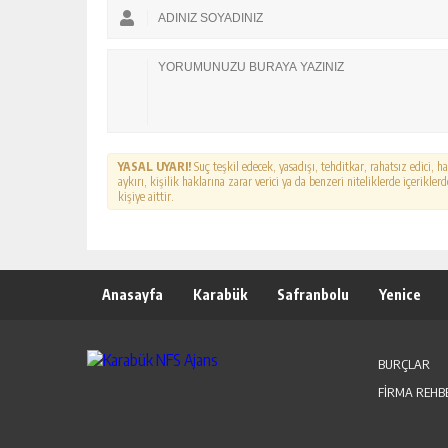
YASAL UYARI!
Suç teşkil edecek, yasadışı, tehditkar, rahatsız edici, 
aykırı, kişilik haklarına zarar verici ya da benzeri niteliklerde içerikl
kişiye aittir.
Anasayfa
Karabük
Safranbolu
Yenice
BURÇLAR
FİRMA REHB