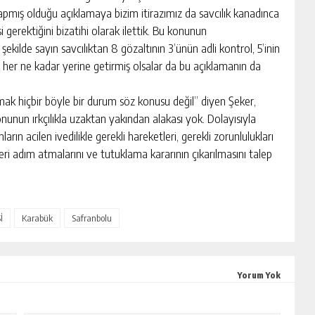
pmış olduğu açıklamaya bizim itirazımız da savcılık kanadınca
i gerektiğini bizatihi olarak ilettik. Bu konunun
 şekilde sayın savcılıktan 8 gözaltının 3’ünün adli kontrol, 5’inin
sa her ne kadar yerine getirmiş olsalar da bu açıklamanın da
kmak hiçbir böyle bir durum söz konusu değil” diyen Şeker,
unun ırkçılıkla uzaktan yakından alakası yok. Dolayısıyla
ın acilen ivedilikle gerekli hareketleri, gerekli zorunlulukları
i adım atmalarını ve tutuklama kararının çıkarılmasını talep
İ
Karabük
Safranbolu
Yorum Yok