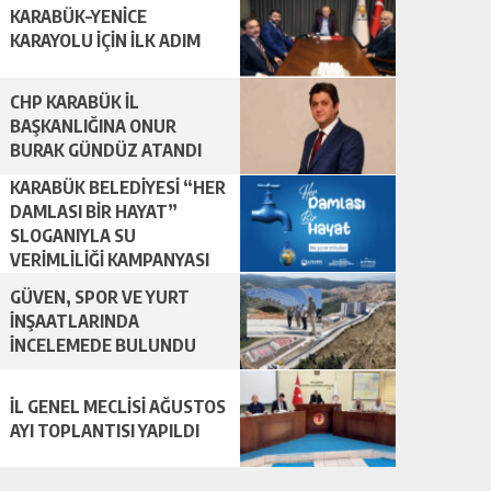
KARABÜK–YENİCE
KARAYOLU İÇİN İLK ADIM
CHP KARABÜK İL
BAŞKANLIĞINA ONUR
BURAK GÜNDÜZ ATANDI
KARABÜK BELEDİYESİ “HER
DAMLASI BİR HAYAT”
SLOGANIYLA SU
VERİMLİLİĞİ KAMPANYASI
BAŞLATTI.
GÜVEN, SPOR VE YURT
İNŞAATLARINDA
İNCELEMEDE BULUNDU
İL GENEL MECLİSİ AĞUSTOS
AYI TOPLANTISI YAPILDI