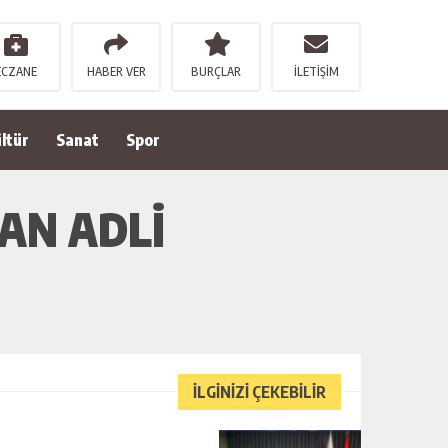
ECZANE
HABER VER
BURÇLAR
İLETİŞİM
ltür
Sanat
Spor
AN ADLİ
İLGİNİZİ ÇEKEBİLİR