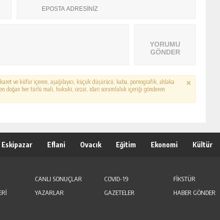
YORUMU
GÖNDER
hakaret ve küfür içeren, aşağılayıcı, küçük düşürücü, kaba, pornografik, ahlaka
erden doğan her türlü mali, hukuki, cezai, idari sorumluluk içeriği gönderen
Eskipazar
Eflani
Ovacık
Eğitim
Ekonomi
Kültür
CANLI SONUÇLAR
COVID-19
FİKSTÜR
ERİ
YAZARLAR
GAZETELER
HABER GÖNDER