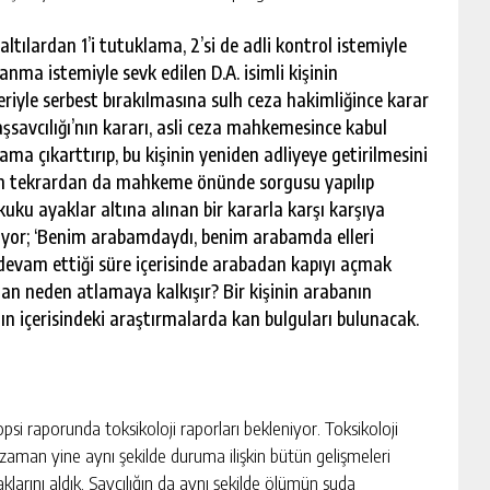
altılardan 1’i tutuklama, 2’si de adli kontrol istemiyle
anma istemiyle sevk edilen D.A. isimli kişinin
riyle serbest bırakılmasına sulh ceza hakimliğince karar
şsavcılığı’nın kararı, asli ceza mahkemesince kabul
a çıkarttırıp, bu kişinin yeniden adliyeye getirilmesini
işinin tekrardan da mahkeme önünde sorgusu yapılıp
ukuku ayaklar altına alınan bir kararla karşı karşıya
öylüyor; ‘Benim arabamdaydı, benim arabamda elleri
devam ettiği süre içerisinde arabadan kapıyı açmak
adan neden atlamaya kalkışır? Bir kişinin arabanın
ın içerisindeki araştırmalarda kan bulguları bulunacak.
opsi raporunda toksikoloji raporları bekleniyor. Toksikoloji
i zaman yine aynı şekilde duruma ilişkin bütün gelişmeleri
aklarını aldık. Savcılığın da aynı şekilde ölümün suda