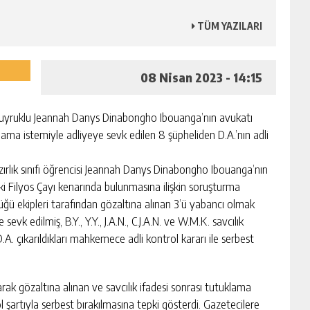
TÜM YAZILARI
08 Nisan 2023 - 14:15
 uyruklu Jeannah Danys Dinabongho Ibouanga’nın avukatı
ma istemiyle adliyeye sevk edilen 8 şüpheliden D.A.’nın adli
ırlık sınıfı öğrencisi Jeannah Danys Dinabongho Ibouanga’nın
ki Filyos Çayı kenarında bulunmasına ilişkin soruşturma
ğü ekipleri tarafından gözaltına alınan 3’ü yabancı olmak
evk edilmiş, B.Y., Y.Y., J.A.N., C.J.A.N. ve W.M.K. savcılık
 D.A. çıkarıldıkları mahkemece adli kontrol kararı ile serbest
rak gözaltına alınan ve savcılık ifadesi sonrası tutuklama
ol şartıyla serbest bırakılmasına tepki gösterdi. Gazetecilere