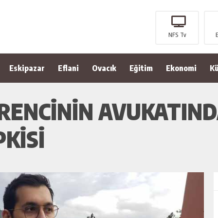
NFS Tv
Eskipazar
Eflani
Ovacık
Eğitim
Ekonomi
Kü
ENCİNİN AVUKATIND
KİSİ