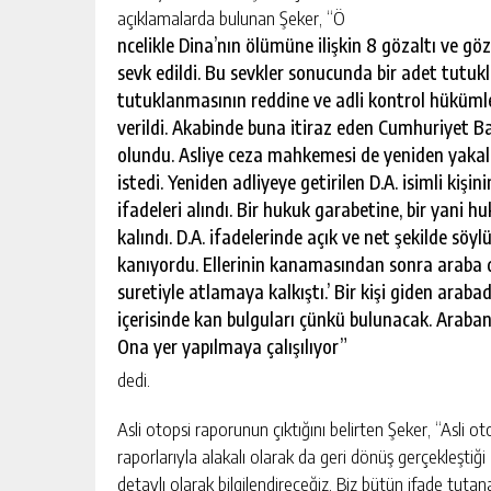
açıklamalarda bulunan Şeker, “Ö
ncelikle Dina’nın ölümüne ilişkin 8 gözaltı ve göz
sevk edildi. Bu sevkler sonucunda bir adet tutukl
tutuklanmasının reddine ve adli kontrol hükümle
verildi. Akabinde buna itiraz eden Cumhuriyet Ba
olundu. Asliye ceza mahkemesi de yeniden yakalam
istedi. Yeniden adliyeye getirilen D.A. isimli k
ifadeleri alındı. Bir hukuk garabetine, bir yani h
kalındı. D.A. ifadelerinde açık ve net şekilde s
kanıyordu. Ellerinin kanamasından sonra araba 
suretiyle atlamaya kalkıştı.’ Bir kişi giden arab
içerisinde kan bulguları çünkü bulunacak. Araban
Ona yer yapılmaya çalışılıyor”
dedi.
Asli otopsi raporunun çıktığını belirten Şeker, “Asli ot
raporlarıyla alakalı olarak da geri dönüş gerçekleştiğ
detaylı olarak bilgilendireceğiz. Biz bütün ifade tutan