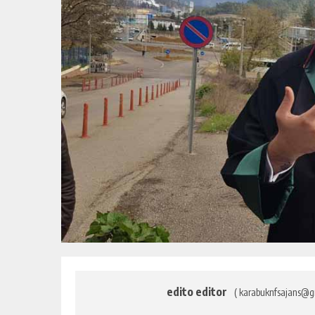
edito editor
( karabuknfsajans@g