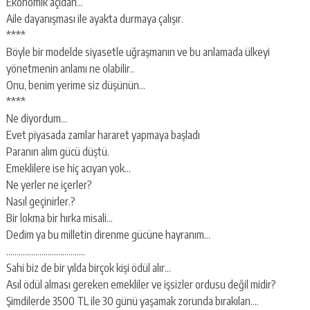
Ekonomik açıdan…
Aile dayanışması ile ayakta durmaya çalışır.
****
Böyle bir modelde siyasetle uğraşmanın ve bu anlamada ülkeyi
yönetmenin anlamı ne olabilir..
Onu, benim yerime siz düşünün…
****
Ne diyordum…
Evet piyasada zamlar hararet yapmaya başladı
Paranın alım gücü düştü.
Emeklilere ise hiç acıyan yok…
Ne yerler ne içerler?
Nasıl geçinirler.?
Bir lokma bir hırka misali…
Dedim ya bu milletin direnme gücüne hayranım…
………………………………..
Sahi biz de bir yılda birçok kişi ödül alır…
Asıl ödül alması gereken emekliler ve işsizler ordusu değil midir?
Şimdilerde 3500 TL ile 30 günü yaşamak zorunda bırakılan….