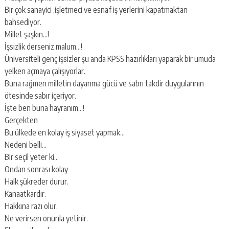
Bir çok sanayici ,işletmeci ve esnaf iş yerlerini kapatmaktan
bahsediyor.
Millet şaşkın…!
İşsizlik derseniz malum…!
Üniversiteli genç işsizler şu anda KPSS hazırlıkları yaparak bir umuda
yelken açmaya çalışıyorlar.
Buna rağmen milletin dayanma gücü ve sabrı takdir duygularının
ötesinde sabır içeriyor.
İşte ben buna hayranım…!
Gerçekten
Bu ülkede en kolay iş siyaset yapmak…
Nedeni belli…
Bir seçil yeter ki…
Ondan sonrası kolay
Halk şükreder durur.
Kanaatkardır.
Hakkına razı olur.
Ne verirsen onunla yetinir.