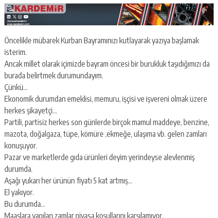
Öncelikle mübarek Kurban Bayramınızı kutlayarak yazıya başlamak
isterim.
Ancak millet olarak içimizde bayram öncesi bir burukluk taşıdığımızı da
burada belirtmek durumundayım.
Çünkü…
Ekonomik durumdan emeklisi, memuru, işçisi ve işvereni olmak üzere
herkes şikayetçi…
Partili, partisiz herkes son günlerde birçok mamul maddeye, benzine,
mazota, doğalgaza, tüpe, kömüre ,ekmeğe, ulaşıma vb. gelen zamları
konuşuyor.
Pazar ve marketlerde gıda ürünleri deyim yerindeyse alevlenmiş
durumda.
Aşağı yukarı her ürünün fiyatı 5 kat artmış…
El yakıyor.
Bu durumda…
Maaşlara yapılan zamlar piyasa koşullarını karşılamıyor.