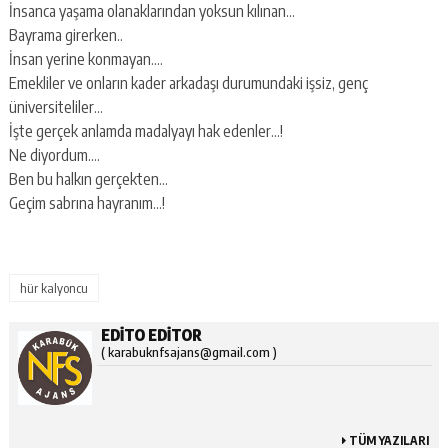
İnsanca yaşama olanaklarından yoksun kılınan…
Bayrama girerken..
İnsan yerine konmayan….
Emekliler ve onların kader arkadaşı durumundaki işsiz, genç
üniversiteliler…
İşte gerçek anlamda madalyayı hak edenler…!
Ne diyordum….
Ben bu halkın gerçekten…
Geçim sabrına hayranım…!
hür kalyoncu
EDITO EDITOR
( karabuknfsajans@gmail.com )
TÜM YAZILARI