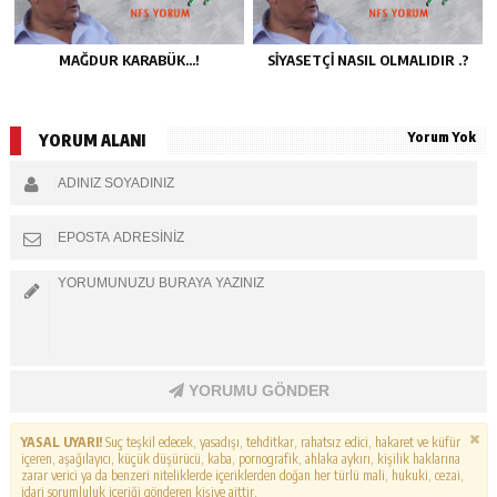
MAĞDUR KARABÜK…!
SİYASETÇİ NASIL OLMALIDIR .?
Yorum Yok
YORUM ALANI
YORUMU GÖNDER
YASAL UYARI!
Suç teşkil edecek, yasadışı, tehditkar, rahatsız edici, hakaret ve küfür
içeren, aşağılayıcı, küçük düşürücü, kaba, pornografik, ahlaka aykırı, kişilik haklarına
zarar verici ya da benzeri niteliklerde içeriklerden doğan her türlü mali, hukuki, cezai,
idari sorumluluk içeriği gönderen kişiye aittir.