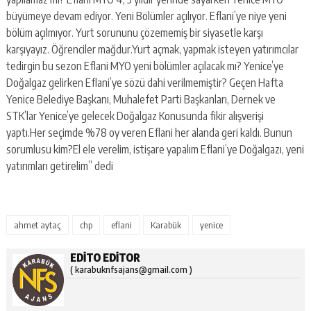
büyümeye devam ediyor. Yeni Bölümler açılıyor. Eflani’ye niye yeni
bölüm açılmıyor. Yurt sorununu çözememiş bir siyasetle karşı
karşıyayız. Öğrenciler mağdur.Yurt açmak, yapmak isteyen yatırımcılar
tedirgin bu sezon Eflani MYO yeni bölümler açılacak mı? Yenice’ye
Doğalgaz gelirken Eflani’ye sözü dahi verilmemiştir? Geçen Hafta
Yenice Belediye Başkanı, Muhalefet Parti Başkanları, Dernek ve
STK’lar Yenice’ye gelecek Doğalgaz Konusunda fikir alışverişi
yaptı.Her seçimde %78 oy veren Eflani her alanda geri kaldı. Bunun
sorumlusu kim?El ele verelim, istişare yapalım Eflani’ye Doğalgazı, yeni
yatırımları getirelim” dedi
ahmet aytaç
chp
eflani
Karabük
yenice
EDITO EDITOR
( karabuknfsajans@gmail.com )