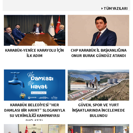
TÜM YAZILARI
KARABÜK–YENİCE KARAYOLU İÇİN
CHP KARABÜK İL BAŞKANLIĞINA
İLK ADIM
ONUR BURAK GÜNDÜZ ATANDI
KARABÜK BELEDİYESİ “HER
GÜVEN, SPOR VE YURT
DAMLASI BİR HAYAT” SLOGANIYLA
İNŞAATLARINDA İNCELEMEDE
SU VERİMLİLİĞİ KAMPANYASI
BULUNDU
BAŞLATTI.