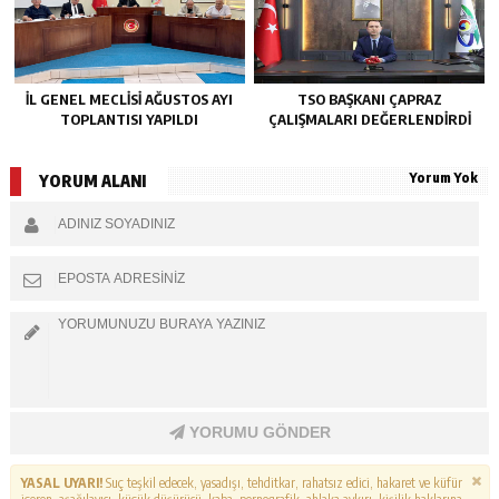
İL GENEL MECLİSİ AĞUSTOS AYI
TSO BAŞKANI ÇAPRAZ
TOPLANTISI YAPILDI
ÇALIŞMALARI DEĞERLENDİRDİ
Yorum Yok
YORUM ALANI
YORUMU GÖNDER
YASAL UYARI!
Suç teşkil edecek, yasadışı, tehditkar, rahatsız edici, hakaret ve küfür