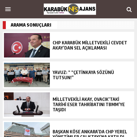
ARAMA SONUÇLARI
CHP KARABÜK MİLLETVEKİLİ CEVDET
AKAY’DAN SEL AÇIKLAMASI
YAVUZ: “ “ÇETİNKAYA SÖZÜNÜ
TUTSUN!”
MİLLETVEKİLİ AKAY, OVACIK’TAKİ
TARİHİ ESER TAHRİBATINI TBMM’YE
TAŞIDI
BAŞKAN KÖSE ANKARA’DA CHP YEREL
YÖNETİMLER ÇALIŞTAYI’NA KATILDI