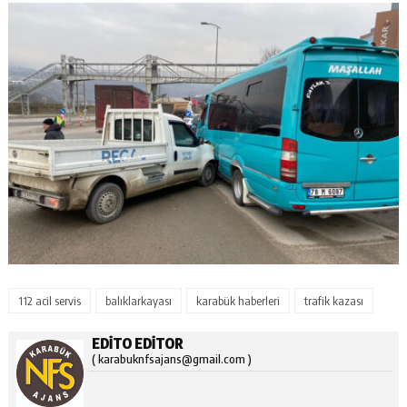
112 acil servis
balıklarkayası
karabük haberleri
trafik kazası
EDITO EDITOR
( karabuknfsajans@gmail.com )