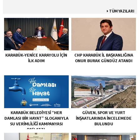
TÜM YAZILARI
KARABÜK–YENİCE KARAYOLU İÇİN
CHP KARABÜK İL BAŞKANLIĞINA
İLK ADIM
ONUR BURAK GÜNDÜZ ATANDI
KARABÜK BELEDİYESİ “HER
GÜVEN, SPOR VE YURT
DAMLASI BİR HAYAT” SLOGANIYLA
İNŞAATLARINDA İNCELEMEDE
SU VERİMLİLİĞİ KAMPANYASI
BULUNDU
BAŞLATTI.