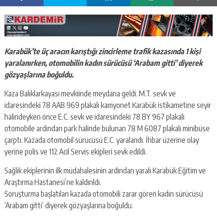
Karabük’te üç aracın karıştığı zincirleme trafik kazasında 1 kişi
yaralanırken, otomobilin kadın sürücüsü ‘Arabam gitti’ diyerek
gözyaşlarına boğuldu.
Kaza Balıklarkayası mevkiinde meydana geldi. M.T. sevk ve
idaresindeki 78 AAB 969 plakalı kamyonet Karabük istikametine seyir
halindeyken önce E.C. sevk ve idaresindeki 78 BY 967 plakalı
otomobile ardından park halinde bulunan 78 M 6087 plakalı minibüse
çarptı. Kazada otomobil sürücüsü E.C. yaralandı. İhbar üzerine olay
yerine polis ve 112 Acil Servis ekipleri sevk edildi.
Sağlık ekiplerinin ilk müdahalesinin ardından yaralı Karabük Eğitim ve
Araştırma Hastanesi’ne kaldırıldı.
Soruşturma başlatılan kazada otomobili zarar gören kadın sürücüsü
‘Arabam gitti’ diyerek gözyaşlarına boğuldu.