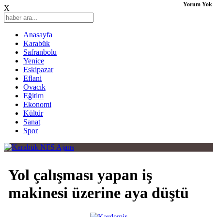
Yorum Yok
X
Anasayfa
Karabük
Safranbolu
Yenice
Eskipazar
Eflani
Ovacık
Eğitim
Ekonomi
Kültür
Sanat
Spor
Yol çalışması yapan iş
makinesi üzerine aya düştü