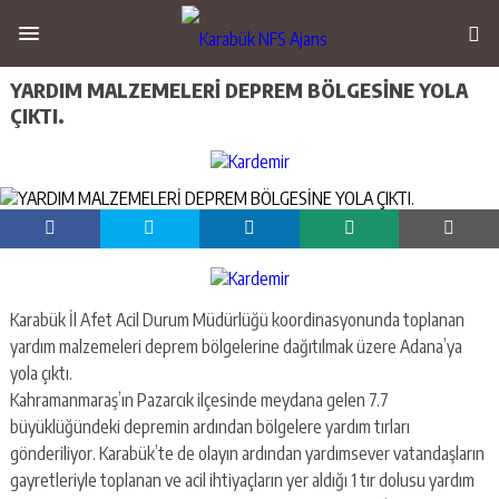
YARDIM MALZEMELERİ DEPREM BÖLGESİNE YOLA
ÇIKTI.
Karabük İl Afet Acil Durum Müdürlüğü koordinasyonunda toplanan
yardım malzemeleri deprem bölgelerine dağıtılmak üzere Adana’ya
yola çıktı.
Kahramanmaraş’ın Pazarcık ilçesinde meydana gelen 7.7
büyüklüğündeki depremin ardından bölgelere yardım tırları
gönderiliyor. Karabük’te de olayın ardından yardımsever vatandaşların
gayretleriyle toplanan ve acil ihtiyaçların yer aldığı 1 tır dolusu yardım