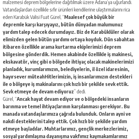
malzemesi deprem bölgelerine dağıtılmak üzere Adana’ya uğurlandı.
Vatandaşlardan özellikle sıfır ürünleri kendilerine ulaştırmalarını rica
eden Karabük Valisi Fuat Gürel, “
Maalesef çok büyük bir
depremle karşı karşıyayız, bütün dünyadan malumunuz
yardım talep edecek durumdayız. Biz de Karabüklüler olarak
elimizden gelen bütün yardımı ortaya koyduk. Dün sabahtan
itibaren özellikle arama kurtarma ekiplerimizi deprem
bölgesine gönderdik. Hemen akabinde özellikle iş makinesi,
ekskavatör, vinç gibi o bölgede ihtiyaç olacak makinelerimizi
planladık, kurumlarımızın, belediyelerin, il özel idaresinin,
hayırsever müteahHitlerimizin, iş insanlarımızın destekleri
ile o bölgeye iş makinalarını çok hızlı bir şekilde sevk ettik.
Sevk etmeye de devam ediyoruz
” dedi.
Gürel, “
Ancak hayat devam ediyor ve o bölgedeki insanların
barınma ve temel ihtiyaçlarının karşılanması gerekiyor. Bu
manada vatandaşlarımıza çağrıda bulunduk. Onların ayni ve
nakdi desteklerini talep ettik. Çok hızlı bir şekilde yardım
etmeye başladılar. Muhtarlarımız, gençlik merkezlerimiz,
sosyal yardımlaşma dayanışma vakfımız kaymakamlarımız