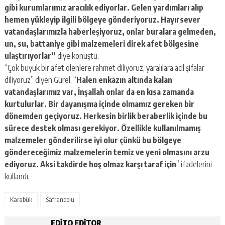
gibi kurumlarımız aracılık ediyorlar. Gelen yardımları alıp
hemen yükleyip ilgili bölgeye gönderiyoruz. Hayırsever
vatandaşlarımızla haberleşiyoruz, onlar buralara gelmeden,
un, su, battaniye gibi malzemeleri direk afet bölgesine
ulaştırıyorlar”
diye konuştu.
“Çok büyük bir afet ölenlere rahmet diliyoruz, yaralılara acil şifalar
diliyoruz” diyen Gürel, “
Halen enkazın altında kalan
vatandaşlarımız var, İnşallah onlar da en kısa zamanda
kurtulurlar. Bir dayanışma içinde olmamız gereken bir
dönemden geçiyoruz. Herkesin birlik beraberlik içinde bu
sürece destek olması gerekiyor. Özellikle kullanılmamış
malzemeler gönderilirse iyi olur çünkü bu bölgeye
göndereceğimiz malzemelerin temiz ve yeni olmasını arzu
ediyoruz. Aksi takdirde hoş olmaz karşı taraf için
” ifadelerini
kullandı.
Karabük
Safranbolu
EDITO EDITOR