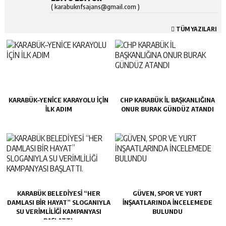
( karabuknfsajans@gmail.com )
TÜM YAZILARI
KARABÜK–YENİCE KARAYOLU İÇİN
CHP KARABÜK İL BAŞKANLIĞINA
İLK ADIM
ONUR BURAK GÜNDÜZ ATANDI
KARABÜK BELEDİYESİ “HER
GÜVEN, SPOR VE YURT
DAMLASI BİR HAYAT” SLOGANIYLA
İNŞAATLARINDA İNCELEMEDE
SU VERİMLİLİĞİ KAMPANYASI
BULUNDU
BAŞLATTI.