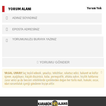
Yorum Yok
YORUM ALANI
YORUMU GÖNDER
YASAL UYARI!
Suç teşkil edecek, yasadışı, tehditkar, rahatsız edici, hakaret ve küfür
içeren, aşağılayıcı, küçük düşürücü, kaba, pornografik, ahlaka aykırı, kişilik haklarına
zarar verici ya da benzeri niteliklerde içeriklerden doğan her türlü mali, hukuki, cezai,
idari sorumluluk içeriği gönderen kişiye aittir.