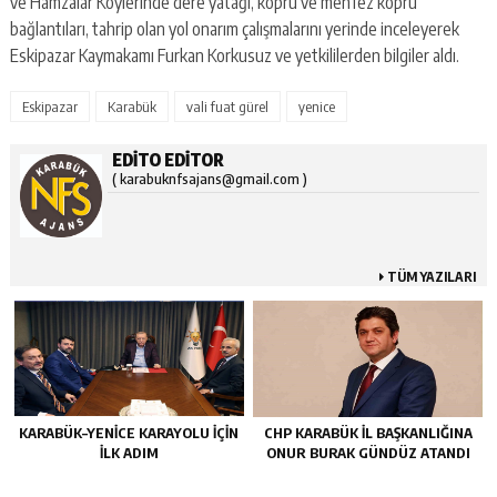
ve Hamzalar Köylerinde dere yatağı, köprü ve menfez köprü
bağlantıları, tahrip olan yol onarım çalışmalarını yerinde inceleyerek
Eskipazar Kaymakamı Furkan Korkusuz ve yetkililerden bilgiler aldı.
Eskipazar
Karabük
vali fuat gürel
yenice
EDITO EDITOR
( karabuknfsajans@gmail.com )
TÜM YAZILARI
KARABÜK–YENİCE KARAYOLU İÇİN
CHP KARABÜK İL BAŞKANLIĞINA
İLK ADIM
ONUR BURAK GÜNDÜZ ATANDI