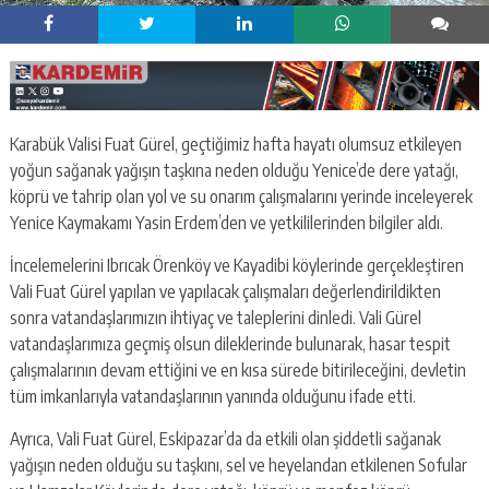
Karabük Valisi Fuat Gürel, geçtiğimiz hafta hayatı olumsuz etkileyen
yoğun sağanak yağışın taşkına neden olduğu Yenice’de dere yatağı,
köprü ve tahrip olan yol ve su onarım çalışmalarını yerinde inceleyerek
Yenice Kaymakamı Yasin Erdem’den ve yetkililerinden bilgiler aldı.
İncelemelerini Ibrıcak Örenköy ve Kayadibi köylerinde gerçekleştiren
Vali Fuat Gürel yapılan ve yapılacak çalışmaları değerlendirildikten
sonra vatandaşlarımızın ihtiyaç ve taleplerini dinledi. Vali Gürel
vatandaşlarımıza geçmiş olsun dileklerinde bulunarak, hasar tespit
çalışmalarının devam ettiğini ve en kısa sürede bitirileceğini, devletin
tüm imkanlarıyla vatandaşlarının yanında olduğunu ifade etti.
Ayrıca, Vali Fuat Gürel, Eskipazar’da da etkili olan şiddetli sağanak
yağışın neden olduğu su taşkını, sel ve heyelandan etkilenen Sofular