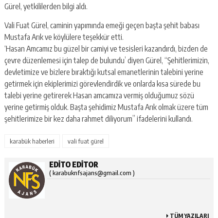
Gürel, yetkililerden bilgi aldı.
Vali Fuat Gürel, caminin yapımında emeği geçen başta şehit babası
Mustafa Arık ve köylülere teşekkür etti.
‘Hasan Amcamız bu güzel bir camiyi ve tesisleri kazandırdı, bizden de
çevre düzenlemesi için talep de bulundu’ diyen Gürel, “Şehitlerimizin,
devletimize ve bizlere bıraktığı kutsal emanetlerinin talebini yerine
getirmek için ekiplerimizi görevlendirdik ve onlarda kısa sürede bu
talebi yerine getirerek Hasan amcamıza vermiş olduğumuz sözü
yerine getirmiş olduk. Başta şehidimiz Mustafa Arık olmak üzere tüm
şehitlerimize bir kez daha rahmet diliyorum” ifadelerini kullandı.
karabük haberleri
vali fuat gürel
EDITO EDITOR
( karabuknfsajans@gmail.com )
TÜM YAZILARI