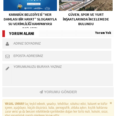
KARABÜK BELEDİYESİ “HER
GÜVEN, SPOR VE YURT
DAMLASI BİR HAYAT” SLOGANIYLA
İNŞAATLARINDA İNCELEMEDE
SU VERİMLİLİĞİ KAMPANYASI
BULUNDU
BAŞLATTI.
Yorum Yok
YORUM ALANI
YORUMU GÖNDER
YASAL UYARI!
Suç teşkil edecek, yasadışı, tehditkar, rahatsız edici, hakaret ve küfür
içeren, aşağılayıcı, küçük düşürücü, kaba, pornografik, ahlaka aykırı, kişilik haklarına
zarar verici ya da benzeri niteliklerde içeriklerden doğan her türlü mali, hukuki, cezai,
idari sorumluluk içeriği gönderen kişiye aittir.