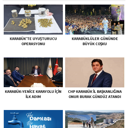
KARABÜK’TE UYUŞTURUCU
KARABÜKLÜLER GÜNÜNDE
OPERASYONU
BÜYÜK COŞKU
KARABÜK–YENİCE KARAYOLU İÇİN
CHP KARABÜK İL BAŞKANLIĞINA
İLK ADIM
ONUR BURAK GÜNDÜZ ATANDI