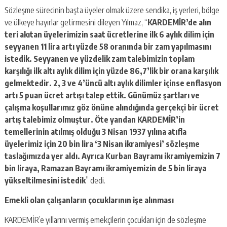
Sözleşme sürecinin başta üyeler olmak üzere sendika, iş yerleri, bölge
ve ülkeye hayırlar getirmesini dileyen Yılmaz, “
KARDEMİR’de alın
teri akıtan üyelerimizin saat ücretlerine ilk 6 aylık dilim için
seyyanen 11 lira artı yüzde 58 oranında bir zam yapılmasını
istedik. Seyyanen ve yüzdelik zam talebimizin toplam
karşılığı ilk altı aylık dilim için yüzde 86,7’lik bir orana karşılık
gelmektedir. 2, 3 ve 4’üncü altı aylık dilimler içinse enflasyon
artı 5 puan ücret artışı talep ettik. Günümüz şartları ve
çalışma koşullarımız göz önüne alındığında gerçekçi bir ücret
artış talebimiz olmuştur. Öte yandan KARDEMİR’in
temellerinin atılmış olduğu 3 Nisan 1937 yılına atıfla
üyelerimiz için 20 bin lira ‘3 Nisan ikramiyesi’ sözleşme
taslağımızda yer aldı. Ayrıca Kurban Bayramı ikramiyemizin 7
bin liraya, Ramazan Bayramı ikramiyemizin de 5 bin liraya
yükseltilmesini istedik
” dedi.
Emekli olan çalışanların çocuklarının işe alınması
KARDEMİR’e yıllarını vermiş emekçilerin çocukları için de sözleşme