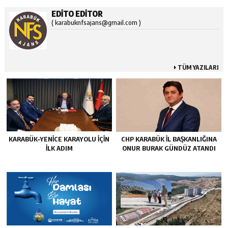
EDITO EDITOR
( karabuknfsajans@gmail.com )
TÜM YAZILARI
KARABÜK–YENİCE KARAYOLU İÇİN
CHP KARABÜK İL BAŞKANLIĞINA
İLK ADIM
ONUR BURAK GÜNDÜZ ATANDI