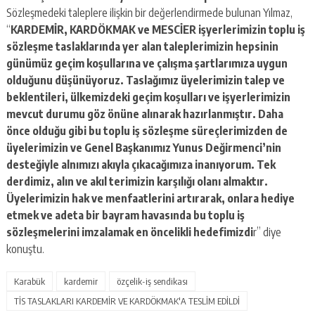
Sözleşmedeki taleplere ilişkin bir değerlendirmede bulunan Yılmaz,
“
KARDEMİR, KARDÖKMAK ve MESCİER işyerlerimizin toplu iş
sözleşme taslaklarında yer alan taleplerimizin hepsinin
günümüz geçim koşullarına ve çalışma şartlarımıza uygun
olduğunu düşünüyoruz. Taslağımız üyelerimizin talep ve
beklentileri, ülkemizdeki geçim koşulları ve işyerlerimizin
mevcut durumu göz önüne alınarak hazırlanmıştır. Daha
önce olduğu gibi bu toplu iş sözleşme süreçlerimizden de
üyelerimizin ve Genel Başkanımız Yunus Değirmenci’nin
desteğiyle alnımızı akıyla çıkacağımıza inanıyorum. Tek
derdimiz, alın ve akıl terimizin karşılığı olanı almaktır.
Üyelerimizin hak ve menfaatlerini artırarak, onlara hediye
etmek ve adeta bir bayram havasında bu toplu iş
sözleşmelerini imzalamak en öncelikli hedefimizdi
r” diye
konuştu.
Karabük
kardemir
özçelik-iş sendikası
TİS TASLAKLARI KARDEMİR VE KARDÖKMAK'A TESLİM EDİLDİ