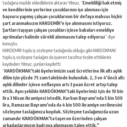
taslağına madde eklediklerini aktaran Yılmaz, “
Emekliliği hak etmiş
ve kendilerinin yerlerine çocuklarının işe alınması için
başvuru yapmış çalışan çocuklarının bir defaya mahsus hiçbir
şart aranmaksızın KARDEMİR’e işe alınmasını istiyoruz.
Şartları taşıyan çalışan çocukları içinse babaları emekliye
ayrılmaları halinde sürekli alınmasını talep ediyoruz
” diye
konuştu.
KARDEMİR toplu iş sözleşme taslağında olduğu gibi KARDÖKMAK
toplu iş sözleşme taslağını da işveren tarafına teslim ettiklerini
kaydeden Yılmaz, şunları kaydetti:
“
KARDÖKMAK’taki üyelerimizin saat ücretlerine ilk altı aylık
dilim için yüzde 75 zam talebinde bulunduk. 2, 3 ve 4’üncü altı
aylık dilimler içinse enflasyon artı 3 puan ücret artışı talep
ettik. Aynı şekilde KARDÖKMAK’taki üyelerimiz için de 10 bin
lira 3 Nisan ikramiyesi istedik. Kurban Bayramı’nda 5 bin 500
lira, Ramazan Bayramı’nda da 4 bin 500 ikramiye verilmesini
sözleşme taslağımıza koyduk. Sözleşme taslağımızda uzun
zamandır KARDÖKMAK’ta taşeron üzerinden çalışan
arkadaşlarımızın kadroya alınmasını talep ettik.”