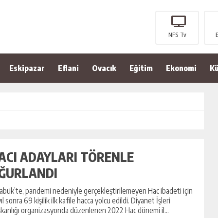
NFS Tv
Eskipazar
Eflani
Ovacık
Eğitim
Ekonomi
Kü
ACI ADAYLARI TÖRENLE
ĞURLANDI
abük’te, pandemi nedeniyle gerçekleştirilemeyen Hac ibadeti için
 yıl sonra 69 kişilik ilk kafile hacca yolcu edildi. Diyanet İşleri
kanlığı organizasyonda düzenlenen 2022 Hac dönemi il...