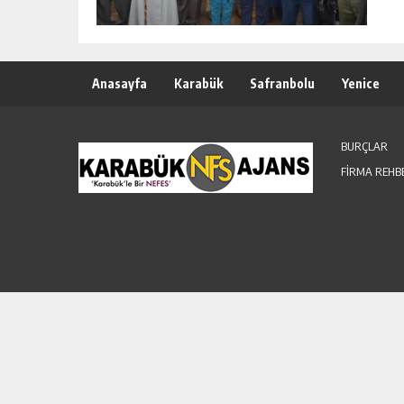
Anasayfa
Karabük
Safranbolu
Yenice
BURÇLAR
FİRMA REHB