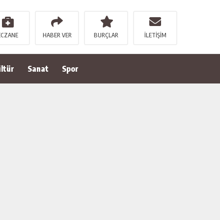
ECZANE
HABER VER
BURÇLAR
İLETİŞİM
ltür
Sanat
Spor