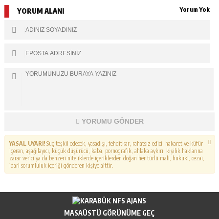
Yorum Yok
YORUM ALANI
YORUMU GÖNDER
YASAL UYARI!
Suç teşkil edecek, yasadışı, tehditkar, rahatsız edici, hakaret ve küfür
içeren, aşağılayıcı, küçük düşürücü, kaba, pornografik, ahlaka aykırı, kişilik haklarına
zarar verici ya da benzeri niteliklerde içeriklerden doğan her türlü mali, hukuki, cezai,
idari sorumluluk içeriği gönderen kişiye aittir.
MASAÜSTÜ GÖRÜNÜME GEÇ