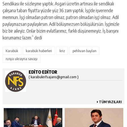
Sendikası ile sözleşme yaptık. Asgari ücretin artması ile sendikalı
çalışana taban fiyatta yüzde yüz 36 zam yaptık. İşçide işverende
memnun. İşçi olmadan patron olmaz, patron olmadan işçi olmaz. Adil
paylaşmazsan paylaşılırsın. Adil bölüşmezsen bölüşülürsün. İşçimizle
biz bir aileyiz. Onlar bizim evlatlarımız, farklı düşünemeyiz. İş barışını
korumamız lazım.” dedi
Karabük
karabük haberleri
kriz
pehlivan baylan
rusya ukrayna savaşı
EDITO EDITOR
( karabuknfsajans@gmail.com )
TÜM YAZILARI