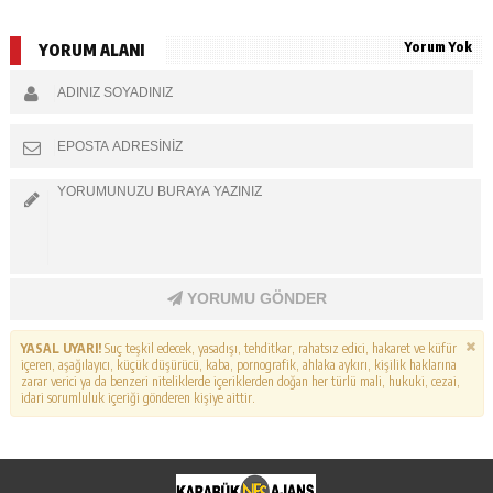
Yorum Yok
YORUM ALANI
YORUMU GÖNDER
YASAL UYARI!
Suç teşkil edecek, yasadışı, tehditkar, rahatsız edici, hakaret ve küfür
içeren, aşağılayıcı, küçük düşürücü, kaba, pornografik, ahlaka aykırı, kişilik haklarına
zarar verici ya da benzeri niteliklerde içeriklerden doğan her türlü mali, hukuki, cezai,
idari sorumluluk içeriği gönderen kişiye aittir.