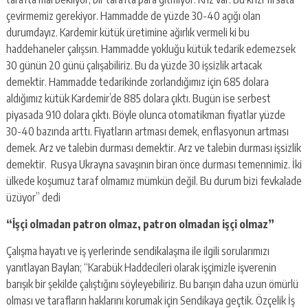
çevirmemiz gerekiyor. Hammadde de yüzde 30-40 açığı olan
durumdayız. Kardemir kütük üretimine ağırlık vermeli ki bu
haddehaneler çalışsın. Hammadde yokluğu kütük tedarik edemezsek
30 günün 20 günü çalışabiliriz. Bu da yüzde 30 işsizlik artacak
demektir. Hammadde tedarikinde zorlandığımız için 685 dolara
aldığımız kütük Kardemir’de 885 dolara çıktı. Bugün ise serbest
piyasada 910 dolara çıktı. Böyle olunca otomatikman fiyatlar yüzde
30-40 bazında arttı. Fiyatların artması demek, enflasyonun artması
demek. Arz ve talebin durması demektir. Arz ve talebin durması işsizlik
demektir. Rusya Ukrayna savaşının biran önce durması temennimiz. İki
ülkede koşumuz taraf olmamız mümkün değil. Bu durum bizi fevkalade
üzüyor” dedi
“İşçi olmadan patron olmaz, patron olmadan işçi olmaz”
Çalışma hayatı ve iş yerlerinde sendikalaşma ile ilgili sorularımızı
yanıtlayan Baylan; “Karabük Haddecileri olarak işçimizle işverenin
barışık bir şekilde çalıştığını söyleyebiliriz. Bu barışın daha uzun ömürlü
olması ve tarafların haklarını korumak için Sendikaya geçtik. Özçelik İş