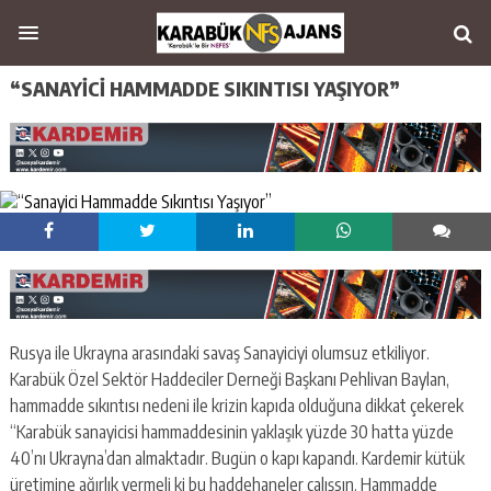
“SANAYICI HAMMADDE SIKINTISI YAŞIYOR”
Rusya ile Ukrayna arasındaki savaş Sanayiciyi olumsuz etkiliyor.
Karabük Özel Sektör Haddeciler Derneği Başkanı Pehlivan Baylan,
hammadde sıkıntısı nedeni ile krizin kapıda olduğuna dikkat çekerek
“Karabük sanayicisi hammaddesinin yaklaşık yüzde 30 hatta yüzde
40’nı Ukrayna’dan almaktadır. Bugün o kapı kapandı. Kardemir kütük
üretimine ağırlık vermeli ki bu haddehaneler çalışsın. Hammadde