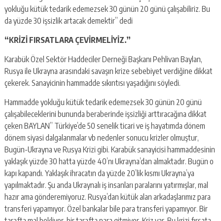
yokluğu kütük tedarik edemezsek 30 günün 20 günü çalışabiliriz. Bu
da yüzde 30 işsizlik artacak demektir” dedi
“KRİZİ FIRSATLARA ÇEVİRMELİYİZ.”
Karabük Özel Sektör Haddeciler Derneği Başkanı Pehlivan Baylan,
Rusya ile Ukrayna arasındaki savaşın krize sebebiyet verdiğine dikkat
çekerek. Sanayicinin hammadde sıkıntısı yaşadığını söyledi.
Hammadde yokluğu kütük tedarik edemezsek 30 günün 20 günü
çalışabileceklerini bununda beraberinde işsizliği arttıracağına dikkat
çeken BAYLAN” Türkiye’de 50 senelik ticari ve iş hayatımda dönem
dönem siyasi dalgalanmalar vb nedenler sonucu krizler olmuştur,
Bugün-Ukrayna ve Rusya Krizi gibi. Karabük sanayicisi hammaddesinin
yaklaşık yüzde 30 hatta yüzde 40’nı Ukrayna’dan almaktadır. Bugün o
kapı kapandı. Yaklaşık ihracatın da yüzde 20’lik kısmı Ukrayna’ya
yapılmaktadır. Şu anda Ukraynalı iş insanları paralarını yatırmışlar, mal
hazır ama gönderemiyoruz. Rusya’dan kütük alan arkadaşlarımız para
transferi yapamıyor. Özel bankalar bile para transferi yapamıyor. Bir
tarafta mal bekliyor, bir tarafta para gitmiyor. Kriz var. Bu krizi fırsata