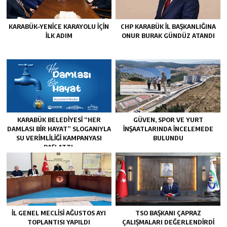
KARABÜK–YENİCE KARAYOLU İÇİN
CHP KARABÜK İL BAŞKANLIĞINA
İLK ADIM
ONUR BURAK GÜNDÜZ ATANDI
KARABÜK BELEDİYESİ “HER
GÜVEN, SPOR VE YURT
DAMLASI BİR HAYAT” SLOGANIYLA
İNŞAATLARINDA İNCELEMEDE
SU VERİMLİLİĞİ KAMPANYASI
BULUNDU
BAŞLATTI.
İL GENEL MECLİSİ AĞUSTOS AYI
TSO BAŞKANI ÇAPRAZ
TOPLANTISI YAPILDI
ÇALIŞMALARI DEĞERLENDİRDİ