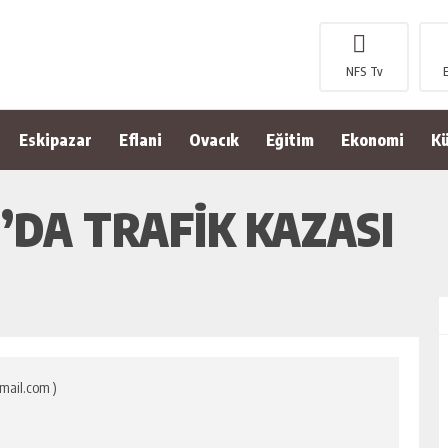
NFS Tv
Eskipazar
Eflani
Ovacık
Eğitim
Ekonomi
Kü
DA TRAFİK KAZASI
mail.com )