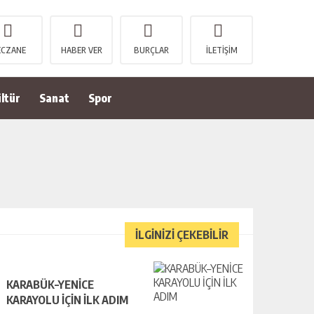
ECZANE
HABER VER
BURÇLAR
İLETİŞİM
ltür
Sanat
Spor
İLGİNİZİ ÇEKEBİLİR
KARABÜK–YENİCE
KARAYOLU İÇİN İLK ADIM