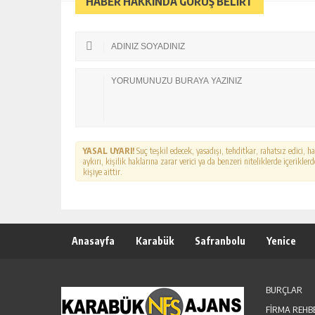
HABER HAKKINDA GÖRÜŞ BELİRT
YASAL UYARI!
Suç teşkil edecek, yasadışı, tehditkar, rahatsız edici, 
aykırı, kişilik haklarına zarar verici ya da benzeri niteliklerde içerikl
kişiye aittir.
Anasayfa
Karabük
Safranbolu
Yenice
BURÇLAR
FİRMA REHB