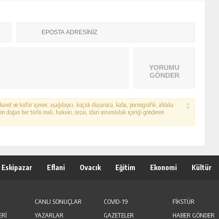
YORUMU
GÖNDER
hakaret ve küfür içeren, aşağılayıcı, küçük düşürücü, kaba, pornografik, ahlaka
erden doğan her türlü mali, hukuki, cezai, idari sorumluluk içeriği gönderen
Eskipazar
Eflani
Ovacık
Eğitim
Ekonomi
Kültür
CANLI SONUÇLAR
COVID-19
FİKSTÜR
ERİ
YAZARLAR
GAZETELER
HABER GÖNDER