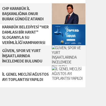
CHP KARABÜK İL
BAŞKANLIĞINA ONUR
BURAK GÜNDÜZ ATANDI
KARABÜK BELEDİYESİ “HER
DAMLASI BİR HAYAT”
SLOGANIYLA SU
VERİMLİLİĞİ KAMPANYASI
BAŞLATTI.
GÜVEN, SPOR VE YURT
İNŞAATLARINDA
İNCELEMEDE BULUNDU
İL GENEL MECLİSİ AĞUSTOS
AYI TOPLANTISI YAPILDI