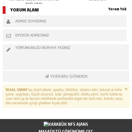
BAŞLATTI.
Yorum Yok
YORUM ALANI
YORUMU GÖNDER
YASAL UYARI!
Suç teşkil edecek, yasadışı, tehditkar, rahatsız edici, hakaret ve küfür
içeren, aşağılayıcı, küçük düşürücü, kaba, pornografik, ahlaka aykırı, kişilik haklarına
zarar verici ya da benzeri niteliklerde içeriklerden doğan her türlü mali, hukuki, cezai,
idari sorumluluk içeriği gönderen kişiye aittir.
MASAÜSTÜ GÖRÜNÜME GEÇ