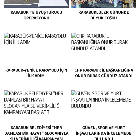
KARABÜK’TE UYUŞTURUCU
KARABÜKLÜLER GÜNÜNDE
OPERASYONU
BÜYÜK COŞKU
KARABÜK–YENİCE KARAYOLU İÇİN
CHP KARABÜK İL BAŞKANLIĞINA
İLK ADIM
ONUR BURAK GÜNDÜZ ATANDI
KARABÜK BELEDİYESİ “HER
GÜVEN, SPOR VE YURT
DAMLASI BİR HAYAT” SLOGANIYLA
İNŞAATLARINDA İNCELEMEDE
SU VERİMLİLİĞİ KAMPANYASI
BULUNDU