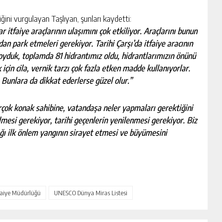
ini vurgulayan Taşlıyan, şunları kaydetti:
r itfaiye araçlarının ulaşımını çok etkiliyor. Araçlarını bunun
an park etmeleri gerekiyor. Tarihi Çarşı’da itfaiye aracının
koyduk, toplamda 81 hidrantımız oldu, hidrantlarımızın önünü
çin cila, vernik tarzı çok fazla etken madde kullanıyorlar.
Bunlara da dikkat ederlerse güzel olur.”
rçok konak sahibine, vatandaşa neler yapmaları gerektiğini
mesi gerekiyor, tarihi geçenlerin yenilenmesi gerekiyor. Biz
ğı ilk önlem yangının sirayet etmesi ve büyümesini
tfaiye Müdürlüğü
UNESCO Dünya Miras Listesi