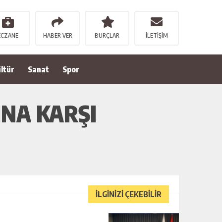
ECZANE
HABER VER
BURÇLAR
İLETİŞİM
ltür
Sanat
Spor
NA KARŞI
İLGİNİZİ ÇEKEBİLİR