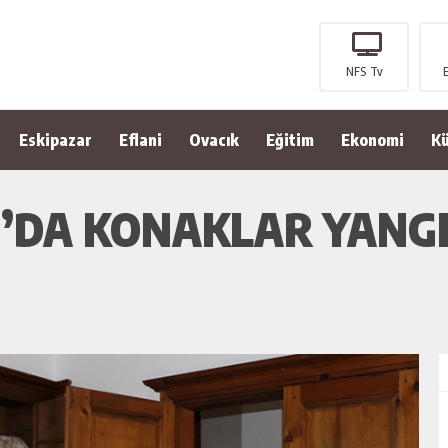
NFS Tv
Eskipazar
Eflani
Ovacık
Eğitim
Ekonomi
Kü
’DA KONAKLAR YANGI