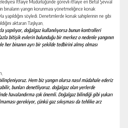
Belediyesi İtfaiye Müdürlüğünde görevli itfaiye eri Betül Şevval
rin binaların yangın korunması yönetmeliğince konak
yla yapıldığını söyledi. Denetimlerde konak sahiplerinin ne gibi
ildiğini aktaran Taşlıyan,
la yapılıyor, doğalgaz kullanılıyorsa bunun kontrolleri
 fazla bitişik evlerin bulunduğu bir merkez o nedenle yangının
 her binanın ayrı bir şekilde tedbirini almış olması
n,
ilinçleniyoruz. Hem biz yangın olursa nasıl müdahale ederiz
ilir, bunları denetliyoruz. doğalgaz olan yerlerde
inde havalandırma çok önemli. Doğalgaz bilindiği gibi yukarı
lmaması gerekiyor, çünkü gaz sıkışması da tehlike arz