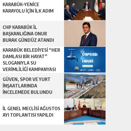
KARABÜK–YENİCE
KARAYOLU İÇİN İLK ADIM
CHP KARABÜK İL
BAŞKANLIĞINA ONUR
BURAK GÜNDÜZ ATANDI
KARABÜK BELEDİYESİ “HER
DAMLASI BİR HAYAT”
SLOGANIYLA SU
VERİMLİLİĞİ KAMPANYASI
BAŞLATTI.
GÜVEN, SPOR VE YURT
İNŞAATLARINDA
İNCELEMEDE BULUNDU
İL GENEL MECLİSİ AĞUSTOS
AYI TOPLANTISI YAPILDI