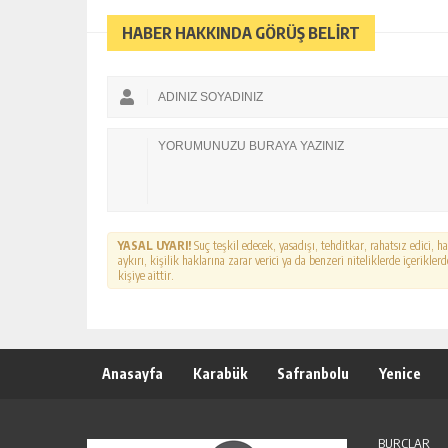
HABER HAKKINDA GÖRÜŞ BELİRT
YASAL UYARI!
Suç teşkil edecek, yasadışı, tehditkar, rahatsız edici, 
aykırı, kişilik haklarına zarar verici ya da benzeri niteliklerde içerikl
kişiye aittir.
Anasayfa
Karabük
Safranbolu
Yenice
BURÇLAR