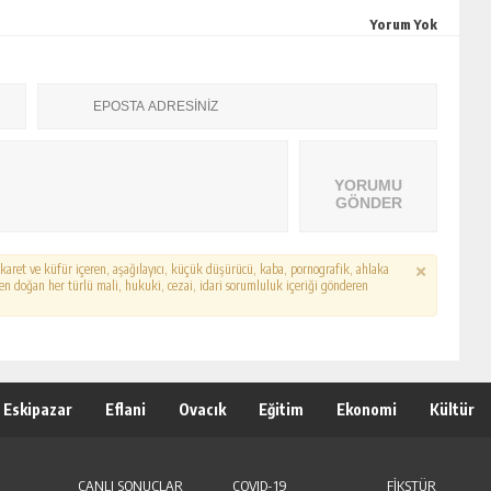
Yorum Yok
YORUMU
GÖNDER
hakaret ve küfür içeren, aşağılayıcı, küçük düşürücü, kaba, pornografik, ahlaka
erden doğan her türlü mali, hukuki, cezai, idari sorumluluk içeriği gönderen
Eskipazar
Eflani
Ovacık
Eğitim
Ekonomi
Kültür
CANLI SONUÇLAR
COVID-19
FİKSTÜR