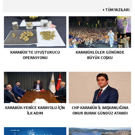
TÜM YAZILARI
KARABÜK’TE UYUŞTURUCU
KARABÜKLÜLER GÜNÜNDE
OPERASYONU
BÜYÜK COŞKU
KARABÜK–YENİCE KARAYOLU İÇİN
CHP KARABÜK İL BAŞKANLIĞINA
İLK ADIM
ONUR BURAK GÜNDÜZ ATANDI