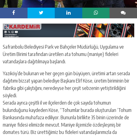
Safranbolu Belediyesi Park ve Bahçeler Müdürlüğü, Uygulama ve
Üretim Birimi tarafından üretilen ata tohumu (maniye) fideleri
vatandaşlara dağıtılmaya başlandı.
Yazıköy’de bulunan ve her geçen gün büyüyen, üretimi artan serada
dağıtımı bizzat yapan belediye Başkanı Elif Köse, üretim biriminin bir
fabrika gibi çalıştığını, neredeyse her çeşit sebzenin yetiştirildiğini
söyledi.
Serada ayrıca çeşitli il ve ilçelerden de çok sayıda tohumun
bulunduğunu kaydeden Köse, “Tohumlar burada oluşturulan ‘Tohum
Bankasında muhafaza ediliyor. Bununla birlikte 35 binin üzerinde de
maniye fidesi elimizde mevcut. Maniye ilçemizle özdeşleşmiş bir
domates türü. Biz ürettiğimiz bu fideleri vatandaşlarımızla da