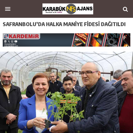
SAFRANBOLU’DA HALKA MANİYE FİDESİ DAĞITILDI