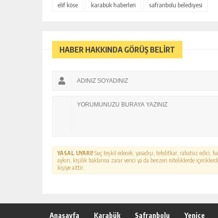
elif köse
karabük haberleri
safranbolu belediyesi
HABER HAKKINDA GÖRÜŞ BELİRT
YASAL UYARI!
Suç teşkil edecek, yasadışı, tehditkar, rahatsız edici, 
aykırı, kişilik haklarına zarar verici ya da benzeri niteliklerde içerikl
kişiye aittir.
Anasayfa
Karabük
Safranbolu
Yenice