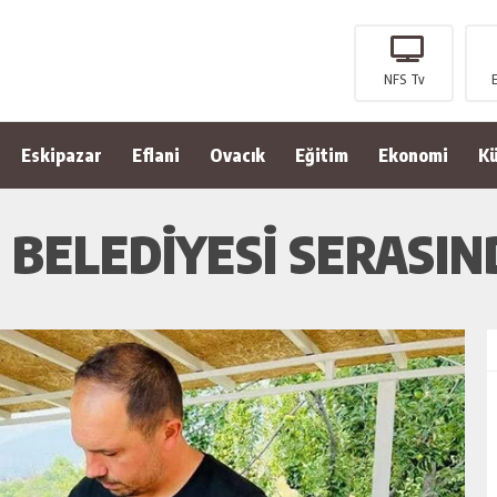
NFS Tv
Eskipazar
Eflani
Ovacık
Eğitim
Ekonomi
Kü
BELEDİYESİ SERASIND