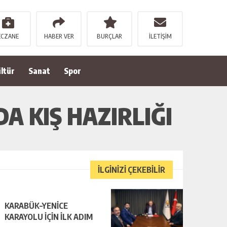
ECZANE
HABER VER
BURÇLAR
İLETİŞİM
ltür
Sanat
Spor
A KIŞ HAZIRLIĞI
İLGİNİZİ ÇEKEBİLİR
KARABÜK–YENİCE
KARAYOLU İÇİN İLK ADIM