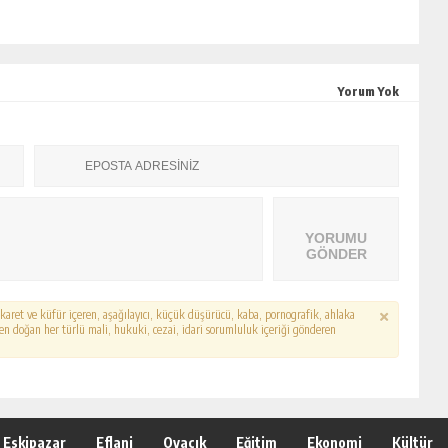
Yorum Yok
YORUMU
GÖNDER
hakaret ve küfür içeren, aşağılayıcı, küçük düşürücü, kaba, pornografik, ahlaka
erden doğan her türlü mali, hukuki, cezai, idari sorumluluk içeriği gönderen
Eskipazar
Eflani
Ovacık
Eğitim
Ekonomi
Kültür