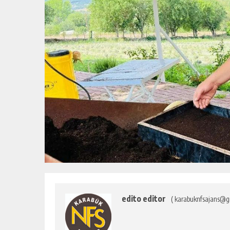
edito editor
( karabuknfsajans@g