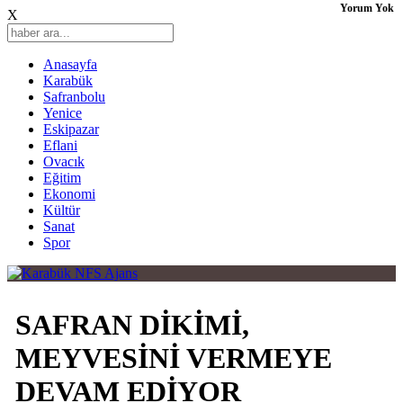
Yorum Yok
X
Anasayfa
Karabük
Safranbolu
Yenice
Eskipazar
Eflani
Ovacık
Eğitim
Ekonomi
Kültür
Sanat
Spor
SAFRAN DİKİMİ,
MEYVESİNİ VERMEYE
DEVAM EDİYOR