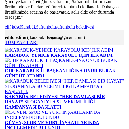
Şimdiye kadar ürettiğimiz safranları, Safranbolu kıtırımızın
üretiminde ve fuarlara götürerek tanıtımda kullandık. Daha çok
ürettiğimizde satışına da başlayarak, gelir elde eder durumda
olacağız.”
elif köse
Karabük
Safranbolu
safranbolu belediyesi
edito editor
( karabuknfsajans@gmail.com )
TÜM YAZILARI
KARABÜK–YENİCE KARAYOLU İÇİN İLK ADIM
CHP KARABÜK İL BAŞKANLIĞINA ONUR BURAK
GÜNDÜZ ATANDI
KARABÜK BELEDİYESİ “HER DAMLASI BİR
HAYAT” SLOGANIYLA SU VERİMLİLİĞİ
KAMPANYASI BAŞLATTI.
GÜVEN, SPOR VE YURT İNŞAATLARINDA
İNCELEMEDE BULUNDU