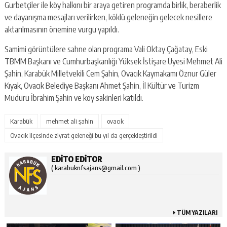
Gurbetçiler ile köy halkını bir araya getiren programda birlik, beraberlik
ve dayanışma mesajları verilirken, köklü geleneğin gelecek nesillere
aktarılmasının önemine vurgu yapıldı.
Samimi görüntülere sahne olan programa Vali Oktay Çağatay, Eski
TBMM Başkanı ve Cumhurbaşkanlığı Yüksek İstişare Üyesi Mehmet Ali
Şahin, Karabük Milletvekili Cem Şahin, Ovacık Kaymakamı Öznur Güler
Kıyak, Ovacık Belediye Başkanı Ahmet Şahin, İl Kültür ve Turizm
Müdürü İbrahim Şahin ve köy sakinleri katıldı.
Karabük
mehmet ali şahin
ovacık
Ovacık ilçesinde ziyrat geleneği bu yıl da gerçekleştirildi
EDITO EDITOR
( karabuknfsajans@gmail.com )
TÜM YAZILARI