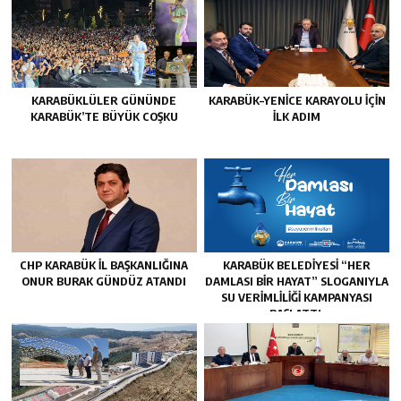
KARABÜKLÜLER GÜNÜNDE
KARABÜK–YENİCE KARAYOLU İÇİN
KARABÜK’TE BÜYÜK COŞKU
İLK ADIM
CHP KARABÜK İL BAŞKANLIĞINA
KARABÜK BELEDİYESİ “HER
ONUR BURAK GÜNDÜZ ATANDI
DAMLASI BİR HAYAT” SLOGANIYLA
SU VERİMLİLİĞİ KAMPANYASI
BAŞLATTI.