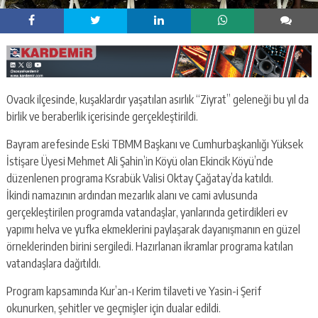
Ovacık ilçesinde, kuşaklardır yaşatılan asırlık “Ziyrat” geleneği bu yıl da
birlik ve beraberlik içerisinde gerçekleştirildi.
Bayram arefesinde Eski TBMM Başkanı ve Cumhurbaşkanlığı Yüksek
İstişare Üyesi Mehmet Ali Şahin’in Köyü olan Ekincik Köyü’nde
düzenlenen programa Ksrabük Valisi Oktay Çağatay’da katıldı.
İkindi namazının ardından mezarlık alanı ve cami avlusunda
gerçekleştirilen programda vatandaşlar, yanlarında getirdikleri ev
yapımı helva ve yufka ekmeklerini paylaşarak dayanışmanın en güzel
örneklerinden birini sergiledi. Hazırlanan ikramlar programa katılan
vatandaşlara dağıtıldı.
Program kapsamında Kur’an-ı Kerim tilaveti ve Yasin-i Şerif
okunurken, şehitler ve geçmişler için dualar edildi.