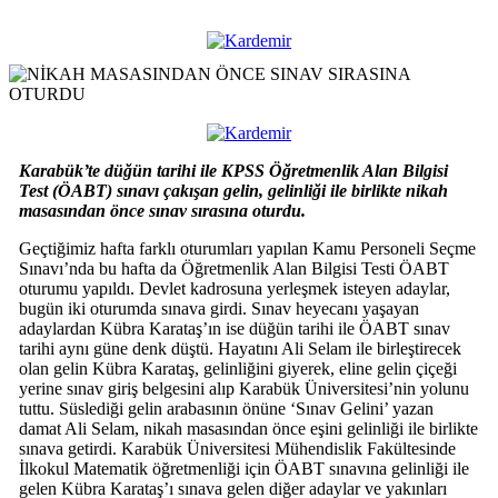
Karabük’te düğün tarihi ile KPSS Öğretmenlik Alan Bilgisi
Test (ÖABT) sınavı çakışan gelin, gelinliği ile birlikte nikah
masasından önce sınav sırasına oturdu.
Geçtiğimiz hafta farklı oturumları yapılan Kamu Personeli Seçme
Sınavı’nda bu hafta da Öğretmenlik Alan Bilgisi Testi ÖABT
oturumu yapıldı. Devlet kadrosuna yerleşmek isteyen adaylar,
bugün iki oturumda sınava girdi. Sınav heyecanı yaşayan
adaylardan Kübra Karataş’ın ise düğün tarihi ile ÖABT sınav
tarihi aynı güne denk düştü. Hayatını Ali Selam ile birleştirecek
olan gelin Kübra Karataş, gelinliğini giyerek, eline gelin çiçeği
yerine sınav giriş belgesini alıp Karabük Üniversitesi’nin yolunu
tuttu. Süslediği gelin arabasının önüne ‘Sınav Gelini’ yazan
damat Ali Selam, nikah masasından önce eşini gelinliği ile birlikte
sınava getirdi. Karabük Üniversitesi Mühendislik Fakültesinde
İlkokul Matematik öğretmenliği için ÖABT sınavına gelinliği ile
gelen Kübra Karataş’ı sınava gelen diğer adaylar ve yakınları