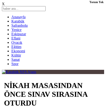
Yorum Yok
X
Anasayfa
Karabük
Safranbolu
Yenice
Eskipazar
Eflani
Ovacık
Eğitim
Ekonomi
Kültür
Sanat
Spor
NİKAH MASASINDAN
ÖNCE SINAV SIRASINA
OTURDU