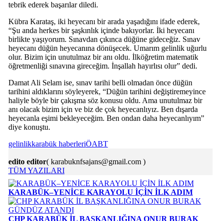
tebrik ederek başarılar diledi.
Kübra Karataş, iki heyecanı bir arada yaşadığını ifade ederek,
“Şu anda herkes bir şaşkınlık içinde bakıyorlar. İki heyecanı
birlikte yaşıyorum. Sınavdan çıkınca düğüne gideceğiz. Sınav
heyecanı düğün heyecanına dönüşecek. Umarım gelinlik uğurlu
olur. Bizim için unutulmaz bir anı oldu. İlköğretim matematik
öğretmenliği sınavına gireceğim. İnşallah hayırlısı olur” dedi.
Damat Ali Selam ise, sınav tarihi belli olmadan önce düğün
tarihini aldıklarını söyleyerek, “Düğün tarihini değiştiremeyince
haliyle böyle bir çakışma söz konusu oldu. Ama unutulmaz bir
anı olacak bizim için ve biz de çok heyecanlıyız. Ben dışarda
heyecanla eşimi bekleyeceğim. Ben ondan daha heyecanlıyım”
diye konuştu.
gelinlik
karabük haberleri
ÖABT
edito editor
( karabuknfsajans@gmail.com )
TÜM YAZILARI
KARABÜK–YENİCE KARAYOLU İÇİN İLK ADIM
CHP KARABÜK İL BAŞKANLIĞINA ONUR BURAK