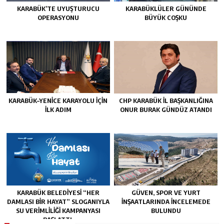
KARABÜK’TE UYUŞTURUCU
KARABÜKLÜLER GÜNÜNDE
OPERASYONU
BÜYÜK COŞKU
KARABÜK–YENİCE KARAYOLU İÇİN
CHP KARABÜK İL BAŞKANLIĞINA
İLK ADIM
ONUR BURAK GÜNDÜZ ATANDI
KARABÜK BELEDİYESİ “HER
GÜVEN, SPOR VE YURT
DAMLASI BİR HAYAT” SLOGANIYLA
İNŞAATLARINDA İNCELEMEDE
SU VERİMLİLİĞİ KAMPANYASI
BULUNDU
BAŞLATTI.