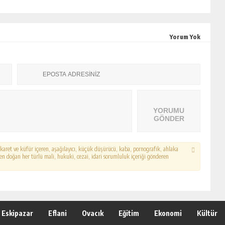
Yorum Yok
YORUMU
GÖNDER
hakaret ve küfür içeren, aşağılayıcı, küçük düşürücü, kaba, pornografik, ahlaka
erden doğan her türlü mali, hukuki, cezai, idari sorumluluk içeriği gönderen
Eskipazar
Eflani
Ovacık
Eğitim
Ekonomi
Kültür