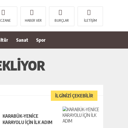
ECZANE
HABER VER
BURÇLAR
İLETİŞİM
ltür
Sanat
Spor
EKLİYOR
İLGİNİZİ ÇEKEBİLİR
KARABÜK–YENİCE
KARAYOLU İÇİN İLK ADIM