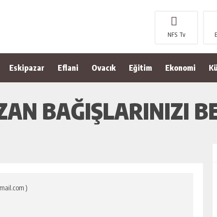
NFS Tv
Eskipazar
Eflani
Ovacık
Eğitim
Ekonomi
Kü
AN BAĞIŞLARINIZI B
mail.com )