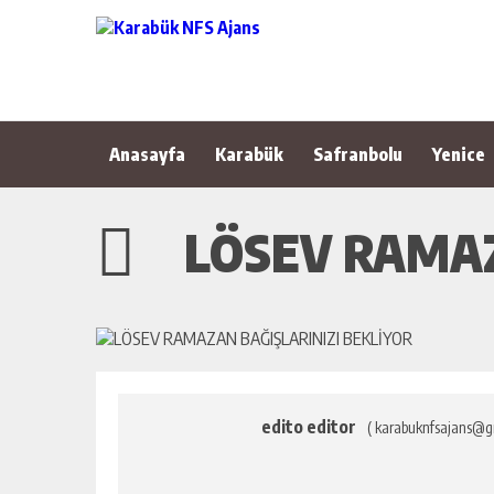
Anasayfa
Karabük
Safranbolu
Yenice
LÖSEV RAMAZ
edito editor
( karabuknfsajans@g