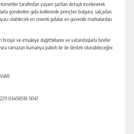
izmetler tarafından yaşam şartları detaylı incelenerek
ıklarla gönderilen gıda kolilerinde pirinçten bulgura, salçadan
iyacı olabilecek en önemli gıdalar en güvenilir markalardan
n broşür ve imsakiye dağıttıklarını ve vatandaşlarla birebir
ı sıra ramazan kumanya paketi ile de destek olunabileceğini
Vakfı
2211 03458518 5047