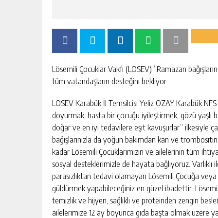
Lösemili Çocuklar Vakfı (LÖSEV) “Ramazan bağışlarınızl
tüm vatandaşların desteğini bekliyor.
LÖSEV Karabük İl Temsilcisi Yeliz ÖZAY Karabük NFS 
doyurmak, hasta bir çocuğu iyileştirmek, gözü yaşlı b
doğar ve en iyi tedavilere eşit kavuşurlar” ilkesiyl
bağışlarınızla da yoğun bakımdan kan ve trombositine, 
kadar Lösemili Çocuklarımızın ve ailelerinin tüm ihtiy
sosyal desteklerimizle de hayata bağlıyoruz. Varlıklı i
parasızlıktan tedavi olamayan Lösemili Çocuğa veya 
güldürmek yapabileceğiniz en güzel ibadettir. Lösemin
temizlik ve hijyen, sağlıklı ve proteinden zengin bes
ailelerimize 12 ay boyunca gıda başta olmak üzere yapt