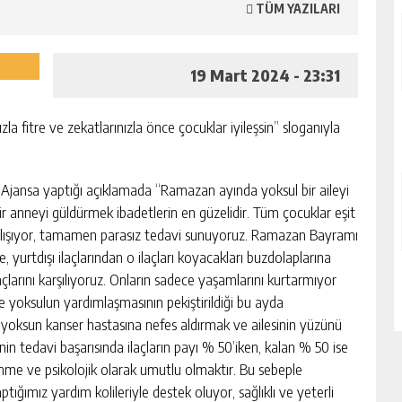
TÜM YAZILARI
19 Mart 2024 - 23:31
a fitre ve zekatlarınızla önce çocuklar iyileşsin” sloganıyla
Ajansa yaptığı açıklamada “Ramazan ayında yoksul bir aileyi
ir anneyi güldürmek ibadetlerin en güzelidir. Tüm çocuklar eşit
e çalışıyor, tamamen parasız tedavi sunuyoruz. Ramazan Bayramı
yurtdışı ilaçlarından o ilaçları koyacakları buzdolaplarına
açlarını karşılıyoruz. Onların sadece yaşamlarını kurtarmıyor
le yoksulun yardımlaşmasının pekiştirildiği bu ayda
yoksun kanser hastasına nefes aldırmak ve ailesinin yüzünü
in tedavi başarısında ilaçların payı % 50’iken, kalan % 50 ise
lenme ve psikolojik olarak umutlu olmaktır. Bu sebeple
ığımız yardım kolileriyle destek oluyor, sağlıklı ve yeterli