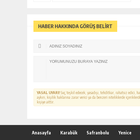
HABER HAKKINDA GÖRÜŞ BELİRT
YASAL UYARI!
Suç teşkil edecek, yasadışı, tehditkar, rahatsız edici, 
aykırı, kişilik haklarına zarar verici ya da benzeri niteliklerde içerikl
kişiye aittir.
Anasayfa
Karabük
Safranbolu
Yenice