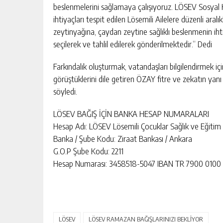
beslenmelerini sağlamaya çalışıyoruz. LÖSEV Sosyal H
ihtiyaçları tespit edilen Lösemili Ailelere düzenli aral
zeytinyağına, çaydan zeytine sağlıklı beslenmenin iht
seçilerek ve tahlil edilerek gönderilmektedir.” Dedi
Farkındalık oluşturmak, vatandaşları bilgilendirmek içi
görüştüklerini dile getiren ÖZAY fitre ve zekatın yan
söyledi.
LÖSEV BAĞIŞ İÇİN BANKA HESAP NUMARALARI
Hesap Adı: LÖSEV Lösemili Çocuklar Sağlık ve Eğitim 
Banka / Şube Kodu: Ziraat Bankası / Ankara
G.O.P Şube Kodu: 2211
Hesap Numarası: 3458518-5047 IBAN TR 7900 0100 
LÖSEV
LÖSEV RAMAZAN BAĞIŞLARINIZI BEKLİYOR