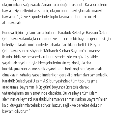
ulaşım imkanı sağlayacak. Alınan karar doğrultusunda, Karabüklülerin
bayram ziyaretlerini ve şehir içi ulaşımlarını kolaylaştırmak amacıyla
bayramın 1., 2. ve 3. günlerinde toplu taşıma hatlarından ücret
alınmayacak.
Konuya ilişkin açıklamalarda bulunan Karabük Belediye Başkanı Özkan
Çetinkaya, vatandaşların huzurlu ve sorunsuz bir bayram geçirmesi için
belediye olarak tüm birimlerle sahada olacaklarını belirtti. Başkan
Çetinkaya, şunları söyledi: “Mübarek Kurban Bayramı’nın manevi
iklimini, birlik ve beraberlik ruhunu şehrimizde en güzel şekilde
yaşatmak niyetindeyiz. Hemşehrilerimizin eş, dost, akraba
kucaklaşmalarını ve mezarlık ziyaretlerini herhangi bir ulaşım kısıtı
olmaksızın, rahatça yapabilmeleri için gerekli planlamaları tamamladık.
Karabük Belediyesi Ulaşım A.Ş. bünyesindeki tüm toplu taşıma
araçlarımız, bayramın ilk üç günü boyunca ücretsiz olarak
vatandaşlarımızın hizmetinde olacaktır. Bu vesileyle tüm İslam
aleminin ve kıymetli Karabüklü hemşehrilerimin Kurban Bayramı’nı en
kalbi duygularımla tebrik ediyor; huzur, sağlık ve bereket dolu bir
bayram diliyorum.”