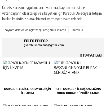
Ücretsiz ulaşım uygulamasının yanı sıra, bayram süresince
vatandaşların olası talep ve şikayetleri için Karabük Belediyesi iletişim
hatları kesintisiz olarak hizmet vermeye devam edecek.
bayram dolayısıyla ağır tonajlı araçlara kısıtlama
Karabük
EDITO EDITOR
( karabuknfsajans@gmail.com )
TÜM YAZILARI
KARABÜK–YENİCE KARAYOLU İÇİN
CHP KARABÜK İL BAŞKANLIĞINA
İLK ADIM
ONUR BURAK GÜNDÜZ ATANDI