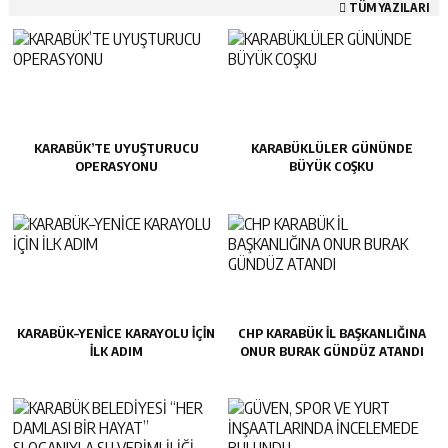
TÜM YAZILARI
KARABÜK’TE UYUŞTURUCU
KARABÜKLÜLER GÜNÜNDE
OPERASYONU
BÜYÜK COŞKU
KARABÜK–YENİCE KARAYOLU İÇİN
CHP KARABÜK İL BAŞKANLIĞINA
İLK ADIM
ONUR BURAK GÜNDÜZ ATANDI