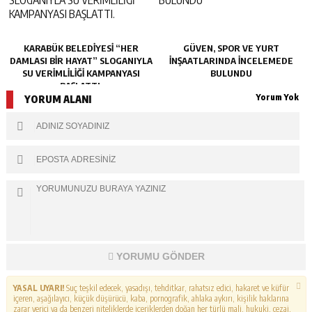
KARABÜK BELEDİYESİ “HER
GÜVEN, SPOR VE YURT
DAMLASI BİR HAYAT” SLOGANIYLA
İNŞAATLARINDA İNCELEMEDE
SU VERİMLİLİĞİ KAMPANYASI
BULUNDU
BAŞLATTI.
Yorum Yok
YORUM ALANI
YORUMU GÖNDER
YASAL UYARI!
Suç teşkil edecek, yasadışı, tehditkar, rahatsız edici, hakaret ve küfür
içeren, aşağılayıcı, küçük düşürücü, kaba, pornografik, ahlaka aykırı, kişilik haklarına
zarar verici ya da benzeri niteliklerde içeriklerden doğan her türlü mali, hukuki, cezai,