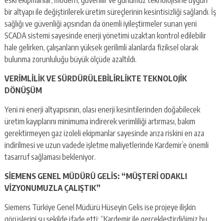
eski ekipmanlar, modern, güvenilir ve günümüz teknolojisine uygun
bir altyapı ile değiştirilerek üretim süreçlerinin kesintisizliği sağlandı. İş
sağlığı ve güvenliği açısından da önemli iyileştirmeler sunan yeni
SCADA sistemi sayesinde enerji yönetimi uzaktan kontrol edilebilir
hale gelirken, çalışanların yüksek gerilimli alanlarda fiziksel olarak
bulunma zorunluluğu büyük ölçüde azaltıldı.
VERİMLİLİK VE SÜRDÜRÜLEBİLİRLİKTE TEKNOLOJİK
DÖNÜŞÜM
Yeni ni enerji altyapısının, olası enerji kesintilerinden doğabilecek
üretim kayıplarını minimuma indirerek verimliliği artırması, bakım
gerektirmeyen gaz izoleli ekipmanlar sayesinde arıza riskini en aza
indirilmesi ve uzun vadede işletme maliyetlerinde Kardemir’e önemli
tasarruf sağlaması bekleniyor.
SİEMENS GENEL MÜDÜRÜ GELİS: “MÜŞTERİ ODAKLI
VİZYONUMUZLA ÇALIŞTIK”
Siemens Türkiye Genel Müdürü Hüseyin Gelis ise projeye ilişkin
görüşlerini şu şekilde ifade etti: “Kardemir ile gerçekleştirdiğimiz bu