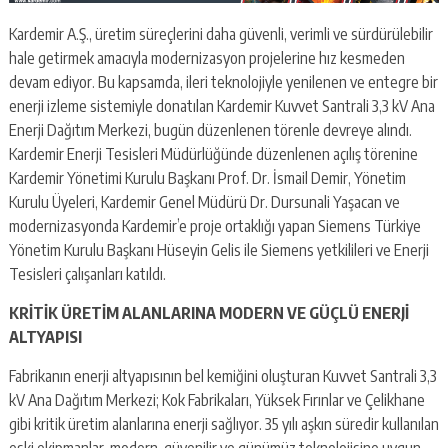
Kardemir A.Ş., üretim süreçlerini daha güvenli, verimli ve sürdürülebilir
hale getirmek amacıyla modernizasyon projelerine hız kesmeden
devam ediyor. Bu kapsamda, ileri teknolojiyle yenilenen ve entegre bir
enerji izleme sistemiyle donatılan Kardemir Kuvvet Santrali 3,3 kV Ana
Enerji Dağıtım Merkezi, bugün düzenlenen törenle devreye alındı.
Kardemir Enerji Tesisleri Müdürlüğünde düzenlenen açılış törenine
Kardemir Yönetimi Kurulu Başkanı Prof. Dr. İsmail Demir, Yönetim
Kurulu Üyeleri, Kardemir Genel Müdürü Dr. Dursunali Yaşacan ve
modernizasyonda Kardemir’e proje ortaklığı yapan Siemens Türkiye
Yönetim Kurulu Başkanı Hüseyin Gelis ile Siemens yetkilileri ve Enerji
Tesisleri çalışanları katıldı.
KRİTİK ÜRETİM ALANLARINA MODERN VE GÜÇLÜ ENERJİ
ALTYAPISI
Fabrikanın enerji altyapısının bel kemiğini oluşturan Kuvvet Santrali 3,3
kV Ana Dağıtım Merkezi; Kok Fabrikaları, Yüksek Fırınlar ve Çelikhane
gibi kritik üretim alanlarına enerji sağlıyor. 35 yılı aşkın süredir kullanılan