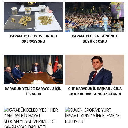
KARABÜK’TE UYUŞTURUCU
KARABÜKLÜLER GÜNÜNDE
OPERASYONU
BÜYÜK COŞKU
KARABÜK–YENİCE KARAYOLU İÇİN
CHP KARABÜK İL BAŞKANLIĞINA
İLK ADIM
ONUR BURAK GÜNDÜZ ATANDI