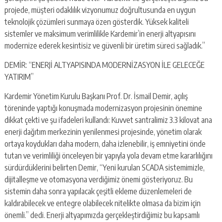
projede, müşteri odaklılık vizyonumuz doğrultusunda en uygun
teknolojik çözümleri sunmaya özen gösterdik. Yüksek kaliteli
sistemler ve maksimum verimlilikle Kardemir’in enerji altyapısını
modernize ederek kesintisiz ve güvenli bir üretim süreci sağladık.”
DEMİR: “ENERJİ ALTYAPISINDA MODERNİZASYON İLE GELECEĞE
YATIRIM”
Kardemir Yönetim Kurulu Başkanı Prof. Dr. İsmail Demir, açılış
töreninde yaptığı konuşmada modernizasyon projesinin önemine
dikkat çekti ve şu ifadeleri kullandı: Kuvvet santralimiz 3.3 kilovat ana
enerji dağıtım merkezinin yenilenmesi projesinde, yönetim olarak
ortaya koydukları daha modern, daha izlenebilir, iş emniyetini önde
tutan ve verimliliği önceleyen bir yapıyla yola devam etme kararlılığını
sürdürdüklerini belirten Demir, “Yeni kurulan SCADA sistemimizle,
dijitalleşme ve otomasyona verdiğimiz önemi gösteriyoruz. Bu
sistemin daha sonra yapılacak çeşitli ekleme düzenlemeleri de
kaldırabilecek ve entegre olabilecek nitelikte olmasa da bizim için
önemli.” dedi. Enerji altyapımızda gerçekleştirdiğimiz bu kapsamlı