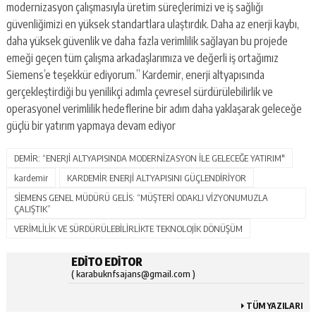
modernizasyon çalışmasıyla üretim süreçlerimizi ve iş sağlığı
güvenliğimizi en yüksek standartlara ulaştırdık. Daha az enerji kaybı,
daha yüksek güvenlik ve daha fazla verimlilik sağlayan bu projede
emeği geçen tüm çalışma arkadaşlarımıza ve değerli iş ortağımız
Siemens’e teşekkür ediyorum.” Kardemir, enerji altyapısında
gerçekleştirdiği bu yenilikçi adımla çevresel sürdürülebilirlik ve
operasyonel verimlilik hedeflerine bir adım daha yaklaşarak geleceğe
güçlü bir yatırım yapmaya devam ediyor
DEMİR: “ENERJİ ALTYAPISINDA MODERNİZASYON İLE GELECEĞE YATIRIM"
kardemir
KARDEMİR ENERJİ ALTYAPISINI GÜÇLENDİRİYOR
SİEMENS GENEL MÜDÜRÜ GELİS: “MÜŞTERİ ODAKLI VİZYONUMUZLA
ÇALIŞTIK”
VERİMLİLİK VE SÜRDÜRÜLEBİLİRLİKTE TEKNOLOJİK DÖNÜŞÜM
EDITO EDITOR
( karabuknfsajans@gmail.com )
TÜM YAZILARI