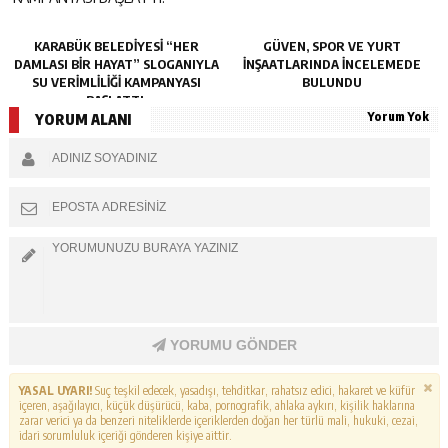
KARABÜK BELEDİYESİ “HER
GÜVEN, SPOR VE YURT
DAMLASI BİR HAYAT” SLOGANIYLA
İNŞAATLARINDA İNCELEMEDE
SU VERİMLİLİĞİ KAMPANYASI
BULUNDU
BAŞLATTI.
Yorum Yok
YORUM ALANI
YORUMU GÖNDER
YASAL UYARI!
Suç teşkil edecek, yasadışı, tehditkar, rahatsız edici, hakaret ve küfür
içeren, aşağılayıcı, küçük düşürücü, kaba, pornografik, ahlaka aykırı, kişilik haklarına
zarar verici ya da benzeri niteliklerde içeriklerden doğan her türlü mali, hukuki, cezai,
idari sorumluluk içeriği gönderen kişiye aittir.