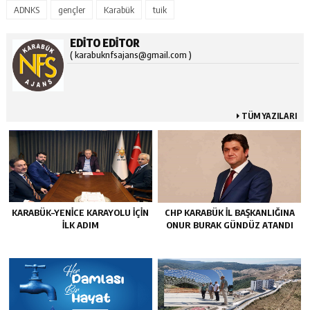
ADNKS
gençler
Karabük
tuik
EDITO EDITOR
( karabuknfsajans@gmail.com )
TÜM YAZILARI
KARABÜK–YENİCE KARAYOLU İÇİN
CHP KARABÜK İL BAŞKANLIĞINA
İLK ADIM
ONUR BURAK GÜNDÜZ ATANDI