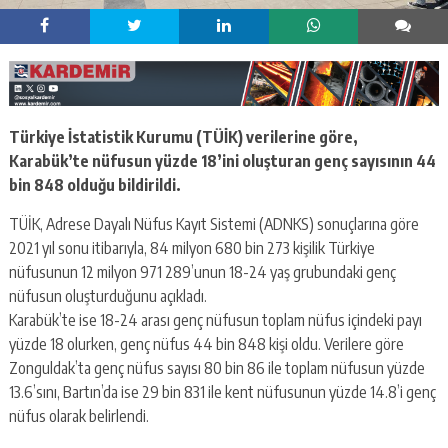
Türkiye İstatistik Kurumu (TÜİK) verilerine göre,
Karabük’te nüfusun yüzde 18’ini oluşturan genç sayısının 44
bin 848 olduğu bildirildi.
TÜİK, Adrese Dayalı Nüfus Kayıt Sistemi (ADNKS) sonuçlarına göre
2021 yıl sonu itibarıyla, 84 milyon 680 bin 273 kişilik Türkiye
nüfusunun 12 milyon 971 289’unun 18-24 yaş grubundaki genç
nüfusun oluşturduğunu açıkladı.
Karabük’te ise 18-24 arası genç nüfusun toplam nüfus içindeki payı
yüzde 18 olurken, genç nüfus 44 bin 848 kişi oldu. Verilere göre
Zonguldak’ta genç nüfus sayısı 80 bin 86 ile toplam nüfusun yüzde
13.6’sını, Bartın’da ise 29 bin 831 ile kent nüfusunun yüzde 14.8’i genç
nüfus olarak belirlendi.