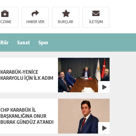
ECZANE
HABER VER
BURÇLAR
İLETİŞİM
ltür
Sanat
Spor
KARABÜK–YENİCE
KARAYOLU İÇİN İLK ADIM
CHP KARABÜK İL
BAŞKANLIĞINA ONUR
BURAK GÜNDÜZ ATANDI