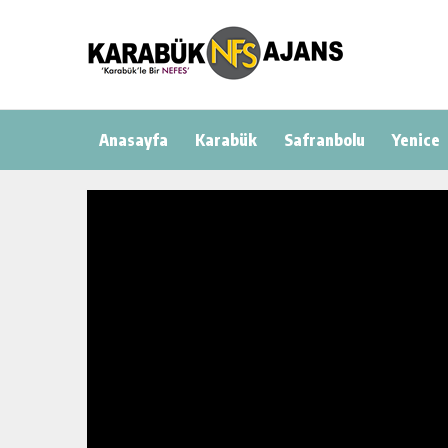
Anasayfa
Karabük
Safranbolu
Yenice