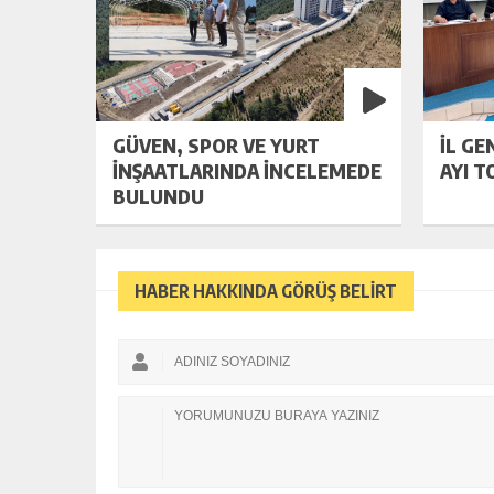
GÜVEN, SPOR VE YURT
İL GE
İNŞAATLARINDA İNCELEMEDE
AYI T
BULUNDU
HABER HAKKINDA GÖRÜŞ BELİRT