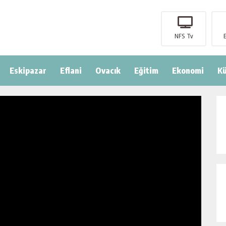
NFS Tv
Eskipazar
Eflani
Ovacık
Eğitim
Ekonomi
Kü