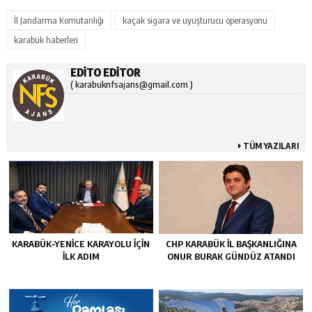
İl Jandarma Komutanlığı
kaçak sigara ve uyuşturucu operasyonu
karabük haberleri
EDITO EDITOR
( karabuknfsajans@gmail.com )
TÜM YAZILARI
KARABÜK–YENİCE KARAYOLU İÇİN
CHP KARABÜK İL BAŞKANLIĞINA
İLK ADIM
ONUR BURAK GÜNDÜZ ATANDI