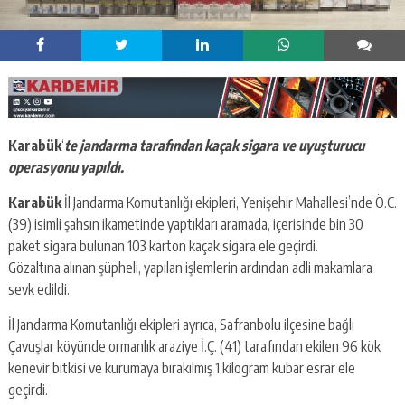
Karabük
‘
te jandarma tarafından kaçak sigara ve uyuşturucu
operasyonu yapıldı.
Karabük
İl Jandarma Komutanlığı ekipleri, Yenişehir Mahallesi’nde Ö.C.
(39) isimli şahsın ikametinde yaptıkları aramada, içerisinde bin 30
paket sigara bulunan 103 karton kaçak sigara ele geçirdi.
Gözaltına alınan şüpheli, yapılan işlemlerin ardından adli makamlara
sevk edildi.
İl Jandarma Komutanlığı ekipleri ayrıca, Safranbolu ilçesine bağlı
Çavuşlar köyünde ormanlık araziye İ.Ç. (41) tarafından ekilen 96 kök
kenevir bitkisi ve kurumaya bırakılmış 1 kilogram kubar esrar ele
geçirdi.