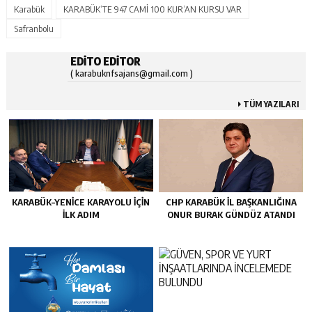
Karabük
KARABÜK’TE 947 CAMİ 100 KUR’AN KURSU VAR
Safranbolu
EDITO EDITOR
( karabuknfsajans@gmail.com )
TÜM YAZILARI
KARABÜK–YENİCE KARAYOLU İÇİN
CHP KARABÜK İL BAŞKANLIĞINA
İLK ADIM
ONUR BURAK GÜNDÜZ ATANDI