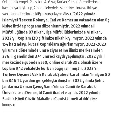
Ortopedik engelli 2 kişi için 4-6 yaş Kur’an Kursu öğrencilerince
kampanya başlatılıp, 2 adet tekerlekli sandalye alınarak ihtiyaç
sahiplerine teslim edildiğini vurgulayan Aksu, “2
022 yılında
İslamiyet’i seçen Polonya, Çad ve Kamerun vatandaşı olan üç
kişiye ihtida programı düzenlenmiştir. 2022 yılında İl
Müftülüğünde 87 nikah, İlçe Müftülüklerimizde 41 nikah,
2022 yılı toplam 128 çiftimize nikah kıyılmıştır. 2022 yılında
154 hacı adayı, kutsal topraklara uğurlanmıştır, 2022-2023
yılı umre döneminde umre ziyaretine ilimiz merkezinden
276, il genelinden 374 umreci kaydı yapılmıştır. 2022 yılı il
merkezinde şubeden 550, online olarak 392 olmak üzere
toplam 942 vekaletle kurban bağışı alınmıştır. 2022 Yılı
Türkiye Diyanet Vakfı Karabük Şubesi tarafından 1 milyon 80
bin 846 TL yardım gerçekleştirilmiştir. 2022 yılında Şehit
Jandarma Uzman Çavuş Sami Yılmaz Camii ile Karabük
Üniversitesi Demirgül Camii ibadete açıldı. 2022 yılında
Saitler Köyü Gözür Mahallesi Camisi temeli atıldı
” diye
konuştu.