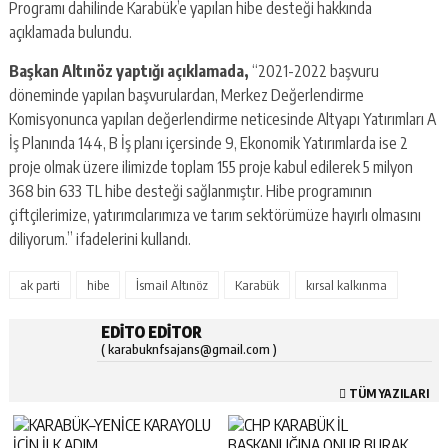
Programı dahilinde Karabük’e yapılan hibe desteği hakkında
açıklamada bulundu.
Başkan Altınöz yaptığı açıklamada,
“2021-2022 başvuru
döneminde yapılan başvurulardan, Merkez Değerlendirme
Komisyonunca yapılan değerlendirme neticesinde Altyapı Yatırımları A
İş Planında 144, B İş planı içersinde 9, Ekonomik Yatırımlarda ise 2
proje olmak üzere ilimizde toplam 155 proje kabul edilerek 5 milyon
368 bin 633 TL hibe desteği sağlanmıştır. Hibe programının
çiftçilerimize, yatırımcılarımıza ve tarım sektörümüze hayırlı olmasını
diliyorum.” ifadelerini kullandı.
ak parti
hibe
İsmail Altınöz
Karabük
kırsal kalkınma
EDITO EDITOR
( karabuknfsajans@gmail.com )
TÜM YAZILARI