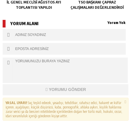
İL GENEL MECLİSİ AĞUSTOS AYI
TSO BAŞKANI ÇAPRAZ
TOPLANTISI YAPILDI
ÇALIŞMALARI DEĞERLENDİRDİ
Yorum Yok
YORUM ALANI
YORUMU GÖNDER
YASAL UYARI!
Suç teşkil edecek, yasadışı, tehditkar, rahatsız edici, hakaret ve küfür
içeren, aşağılayıcı, küçük düşürücü, kaba, pornografik, ahlaka aykırı, kişilik haklarına
zarar verici ya da benzeri niteliklerde içeriklerden doğan her türlü mali, hukuki, cezai,
idari sorumluluk içeriği gönderen kişiye aittir.