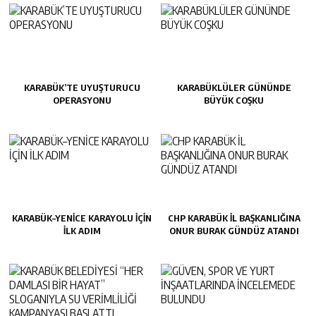
KARABÜK’TE UYUŞTURUCU
KARABÜKLÜLER GÜNÜNDE
OPERASYONU
BÜYÜK COŞKU
KARABÜK–YENİCE KARAYOLU İÇİN
CHP KARABÜK İL BAŞKANLIĞINA
İLK ADIM
ONUR BURAK GÜNDÜZ ATANDI