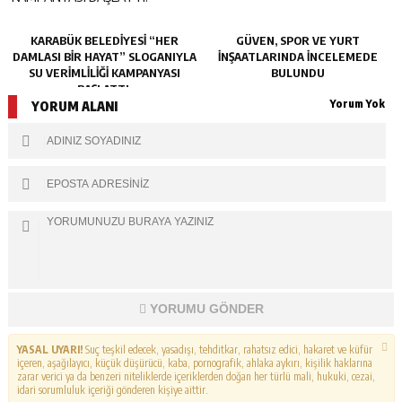
KARABÜK BELEDİYESİ “HER
GÜVEN, SPOR VE YURT
DAMLASI BİR HAYAT” SLOGANIYLA
İNŞAATLARINDA İNCELEMEDE
SU VERİMLİLİĞİ KAMPANYASI
BULUNDU
BAŞLATTI.
Yorum Yok
YORUM ALANI
YORUMU GÖNDER
YASAL UYARI!
Suç teşkil edecek, yasadışı, tehditkar, rahatsız edici, hakaret ve küfür
içeren, aşağılayıcı, küçük düşürücü, kaba, pornografik, ahlaka aykırı, kişilik haklarına
zarar verici ya da benzeri niteliklerde içeriklerden doğan her türlü mali, hukuki, cezai,
idari sorumluluk içeriği gönderen kişiye aittir.