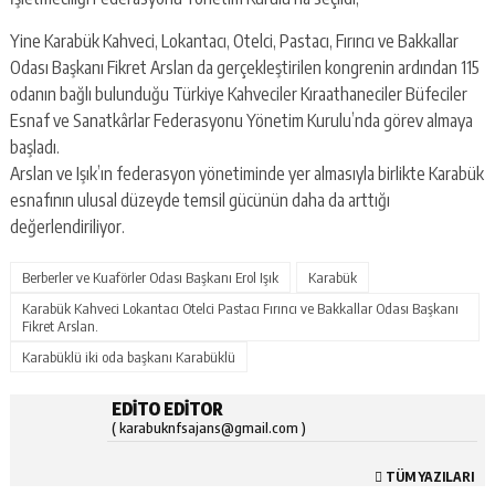
Yine Karabük Kahveci, Lokantacı, Otelci, Pastacı, Fırıncı ve Bakkallar
Odası Başkanı Fikret Arslan da gerçekleştirilen kongrenin ardından 115
odanın bağlı bulunduğu Türkiye Kahveciler Kıraathaneciler Büfeciler
Esnaf ve Sanatkârlar Federasyonu Yönetim Kurulu’nda görev almaya
başladı.
Arslan ve Işık’ın federasyon yönetiminde yer almasıyla birlikte Karabük
esnafının ulusal düzeyde temsil gücünün daha da arttığı
değerlendiriliyor.
Berberler ve Kuaförler Odası Başkanı Erol Işık
Karabük
Karabük Kahveci Lokantacı Otelci Pastacı Fırıncı ve Bakkallar Odası Başkanı
Fikret Arslan.
Karabüklü iki oda başkanı Karabüklü
EDITO EDITOR
( karabuknfsajans@gmail.com )
TÜM YAZILARI