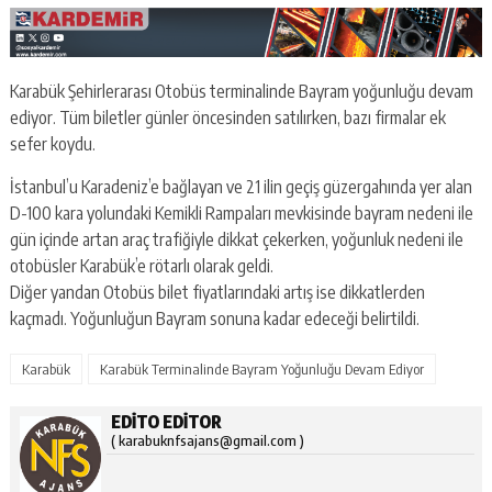
Karabük Şehirlerarası Otobüs terminalinde Bayram yoğunluğu devam
ediyor. Tüm biletler günler öncesinden satılırken, bazı firmalar ek
sefer koydu.
İstanbul’u Karadeniz’e bağlayan ve 21 ilin geçiş güzergahında yer alan
D-100 kara yolundaki Kemikli Rampaları mevkisinde bayram nedeni ile
gün içinde artan araç trafiğiyle dikkat çekerken, yoğunluk nedeni ile
otobüsler Karabük’e rötarlı olarak geldi.
Diğer yandan Otobüs bilet fiyatlarındaki artış ise dikkatlerden
kaçmadı. Yoğunluğun Bayram sonuna kadar edeceği belirtildi.
Karabük
Karabük Terminalinde Bayram Yoğunluğu Devam Ediyor
EDITO EDITOR
( karabuknfsajans@gmail.com )