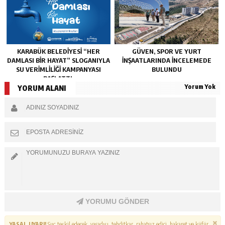
KARABÜK BELEDİYESİ “HER
GÜVEN, SPOR VE YURT
DAMLASI BİR HAYAT” SLOGANIYLA
İNŞAATLARINDA İNCELEMEDE
SU VERİMLİLİĞİ KAMPANYASI
BULUNDU
BAŞLATTI.
Yorum Yok
YORUM ALANI
YORUMU GÖNDER
YASAL UYARI!
Suç teşkil edecek, yasadışı, tehditkar, rahatsız edici, hakaret ve küfür