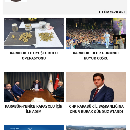
TÜM YAZILARI
KARABÜK’TE UYUŞTURUCU
KARABÜKLÜLER GÜNÜNDE
OPERASYONU
BÜYÜK COŞKU
KARABÜK–YENİCE KARAYOLU İÇİN
CHP KARABÜK İL BAŞKANLIĞINA
İLK ADIM
ONUR BURAK GÜNDÜZ ATANDI