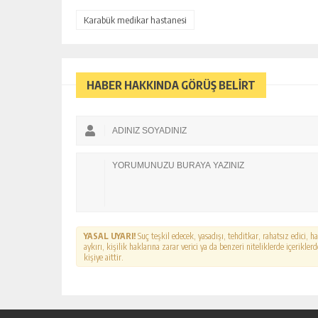
Karabük medikar hastanesi
HABER HAKKINDA GÖRÜŞ BELİRT
YASAL UYARI!
Suç teşkil edecek, yasadışı, tehditkar, rahatsız edici, 
aykırı, kişilik haklarına zarar verici ya da benzeri niteliklerde içerikl
kişiye aittir.