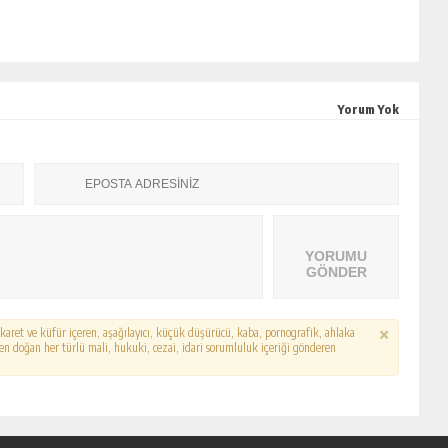
Yorum Yok
YORUMU
GÖNDER
hakaret ve küfür içeren, aşağılayıcı, küçük düşürücü, kaba, pornografik, ahlaka
erden doğan her türlü mali, hukuki, cezai, idari sorumluluk içeriği gönderen