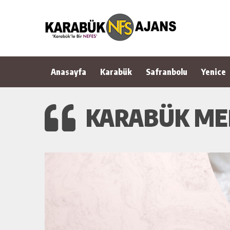
Anasayfa
Karabük
Safranbolu
Yenice
KARABÜK ME