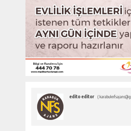
edito editor
( karabuknfsajans@g