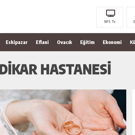
NFS Tv
Eskipazar
Eflani
Ovacık
Eğitim
Ekonomi
Kü
DİKAR HASTANESİ