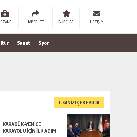
ECZANE
HABER VER
BURÇLAR
İLETİŞİM
ltür
Sanat
Spor
İLGİNİZİ ÇEKEBİLİR
KARABÜK–YENİCE
KARAYOLU İÇİN İLK ADIM