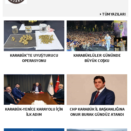
TÜM YAZILARI
KARABÜK’TE UYUŞTURUCU
KARABÜKLÜLER GÜNÜNDE
OPERASYONU
BÜYÜK COŞKU
KARABÜK–YENİCE KARAYOLU İÇİN
CHP KARABÜK İL BAŞKANLIĞINA
İLK ADIM
ONUR BURAK GÜNDÜZ ATANDI