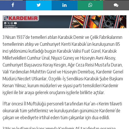
3 Nisan 1937’de temelleri atılan Karabük Demir ve Çelik Fabrikalarının
temellerinin atılışı ve Cumhuriyet Kenti Karabük’ün kuruluşunun 85
inci yıldönümü kutladığı bugün Karabük Valisi Fuat Gürel, Karabük
Milletvekilleri Cumhur Ünal, Niyazi Güneş ve Hüseyin Avni Aksoy,
Cumhuriyet Başsavcısı Koray Kesgin, Ağır Ceza Reisi Mustafa Duran,
Vali Yardımcıları Muhittin Gürel ve Hüseyin Demirbaş, Kardemir Genel
Müdürü Necdet Utkanlar, Özçelik-İş Sendikası Karabük Şube Başkanı
Kenan Yılmaz, kurum müdürleri ve siyasi parti temsilcileri Kardemir
işçileri ile bir araya gelerek oruçlarını işçilerle birlikte açtılar.
İftar öncesi İl Müftülüğü personeli tarafından Kur’an-ı Kerim tilaveti
okunarak tüm şehitlerimiz ve kuruluşundan günümüze Kardemir’de
çalışan ve ebediyete irtihal eden tüm çalışanlar için dua edildi.
3 Nisan kutlamaları kapsamında Kardemir AŞ tarafından organize