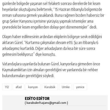
günlerde bölgede yaşanan sel felaketi sonrası derelerde bir kısım
heyelanlar oluştuğunu belirterek, “15 Haziran itibarıyla bölgemizde
orman sahasına girmek yasaklandı. Buna rağmen bizden habersiz bir
grup Şeker Kanyonu içerisine yürüyüş yapmak istemişler ama
çevredeki bir kısım engellerden dolayı geri dönememişler” dedi.
Olayın haber edilmesinin ardından ekiplerin bölgeye sevk edildiğini
aktaran Gürel, “Kurtarma çalışmaları devam etti. Şu an itibarıyla 6
arkadaşımız kurtarıldı. Diğer arkadaşların da kısa bir süre sonra
gelmesini bekliyoruz” diye konuştu.
Vatandaşlara uyarılarda bulunan Gürel, kanyonlara girmeden önce
Kaymakamlıktan izin almaları gerektiğini ve yanlarında bir rehber
bulundurmaları gerektiğini söyledi.
112
afad
kanyon
Karabük
Umke
yenice
EDITO EDITOR
( karabuknfsajans@gmail.com )