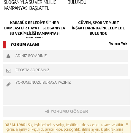
KARABÜK BELEDİYESİ “HER
GÜVEN, SPOR VE YURT
DAMLASI BİR HAYAT” SLOGANIYLA
İNŞAATLARINDA İNCELEMEDE
SU VERİMLİLİĞİ KAMPANYASI
BULUNDU
BAŞLATTI.
Yorum Yok
YORUM ALANI
YORUMU GÖNDER
YASAL UYARI!
Suç teşkil edecek, yasadışı, tehditkar, rahatsız edici, hakaret ve küfür
içeren, aşağılayıcı, küçük düşürücü, kaba, pornografik, ahlaka aykırı, kişilik haklarına