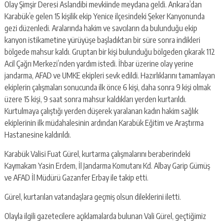
Olay Şimşir Deresi Aslandibi mevkiinde meydana geldi. Ankara’dan
Karabük’e gelen 15 kişilik ekip Yenice ilçesindeki Şeker Kanyonunda
gezi düzenledi. Aralarında hakim ve savcıların da bulunduğu ekip
kanyon istikametine yürüyüşe başladıktan bir süre sonra indikleri
bölgede mahsur kaldı. Gruptan bir kişi bulunduğu bölgeden çıkarak 112
Acil Çağrı Merkezi’nden yardım istedi. İhbar üzerine olay yerine
jandarma, AFAD ve UMKE ekipleri sevk edildi. Hazırlıklarını tamamlayan
ekiplerin çalışmaları sonucunda ilk önce 6 kişi, daha sonra 9 kişi olmak
üzere 15 kişi, 9 saat sonra mahsur kaldıkları yerden kurtarıldı.
Kurtulmaya çalıştığı yerden düşerek yaralanan kadın hakim sağlık
ekiplerinin ilk müdahalesinin ardından Karabük Eğitim ve Araştırma
Hastanesine kaldırıldı.
Karabük Valisi Fuat Gürel, kurtarma çalışmalarını beraberindeki
Kaymakam Yasin Erdem, İl Jandarma Komutanı Kd. Albay Garip Gümüş
ve AFAD İl Müdürü Gazanfer Erbay ile takip etti.
Gürel, kurtarılan vatandaşlara geçmiş olsun dileklerini iletti.
Olayla ilgili gazetecilere açıklamalarda bulunan Vali Gürel, geçtiğimiz