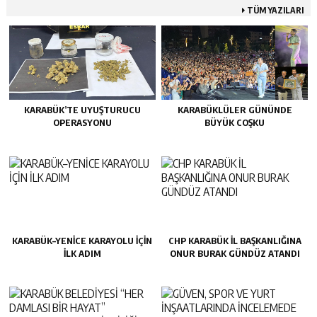
TÜM YAZILARI
KARABÜK’TE UYUŞTURUCU
KARABÜKLÜLER GÜNÜNDE
OPERASYONU
BÜYÜK COŞKU
KARABÜK–YENİCE KARAYOLU İÇİN
CHP KARABÜK İL BAŞKANLIĞINA
İLK ADIM
ONUR BURAK GÜNDÜZ ATANDI