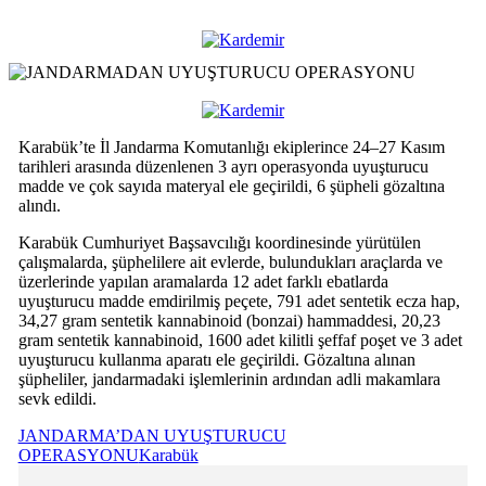
Karabük’te İl Jandarma Komutanlığı ekiplerince 24–27 Kasım
tarihleri arasında düzenlenen 3 ayrı operasyonda uyuşturucu
madde ve çok sayıda materyal ele geçirildi, 6 şüpheli gözaltına
alındı.
Karabük Cumhuriyet Başsavcılığı koordinesinde yürütülen
çalışmalarda, şüphelilere ait evlerde, bulundukları araçlarda ve
üzerlerinde yapılan aramalarda 12 adet farklı ebatlarda
uyuşturucu madde emdirilmiş peçete, 791 adet sentetik ecza hap,
34,27 gram sentetik kannabinoid (bonzai) hammaddesi, 20,23
gram sentetik kannabinoid, 1600 adet kilitli şeffaf poşet ve 3 adet
uyuşturucu kullanma aparatı ele geçirildi. Gözaltına alınan
şüpheliler, jandarmadaki işlemlerinin ardından adli makamlara
sevk edildi.
JANDARMA’DAN UYUŞTURUCU
OPERASYONU
Karabük