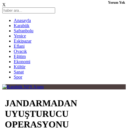
Yorum Yok
X
Anasayfa
Karabük
Safranbolu
Yenice
Eskipazar
Eflani
Ovacık
Eğitim
Ekonomi
Kültür
Sanat
Spor
JANDARMADAN
UYUŞTURUCU
OPERASYONU