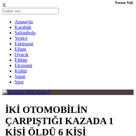
Yorum Yok
X
Anasayfa
Karabük
Safranbolu
Yenice
Eskipazar
Eflani
Ovacık
Eğitim
Ekonomi
Kültür
Sanat
Spor
İKİ OTOMOBİLİN
ÇARPIŞTIĞI KAZADA 1
KİŞİ ÖLDÜ 6 KİŞİ