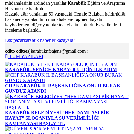
müdahalesinin ardından yaralılar
Karabük
Eğitim ve Araştırma
Hastanesine kaldırıldı.
Kazada ağır yaralanan 59 yaşındaki Cemile Balaban kaldırıldığı
hastanede yapılan tüm müdahalelere rağmen hayatını
kaybederken, diğer yaralılar tedavi altına alındı. Kaza ile ilgili
inceleme başlatıldı.
Eskipazar
karabük haberleri
kaza
yaralı
edito editor
( karabuknfsajans@gmail.com )
TÜM YAZILARI
KARABÜK–YENİCE KARAYOLU İÇİN İLK ADIM
CHP KARABÜK İL BAŞKANLIĞINA ONUR BURAK
GÜNDÜZ ATANDI
KARABÜK BELEDİYESİ “HER DAMLASI BİR
HAYAT” SLOGANIYLA SU VERİMLİLİĞİ
KAMPANYASI BAŞLATTI.