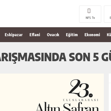
NFS Tv
Eskipazar
Eflani
Ovacık
Eğitim
Ekonomi
Kü
RIŞMASINDA SON 5 