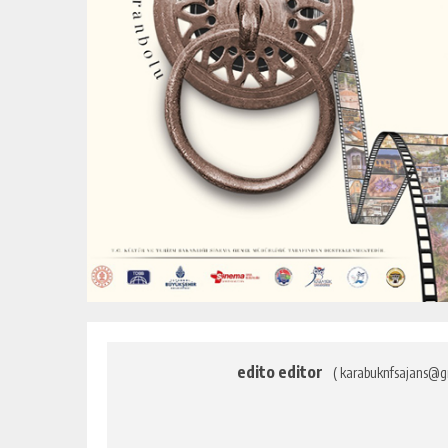
edito editor
( karabuknfsajans@g