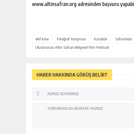
www.altinsafran.org adresinden başvuru yapabil
ekif köse
Fotoğraf Yarışması
Karabük
Safranbolu
Uluslararası Altın Safran Belgesel Film Festivali
HABER HAKKINDA GÖRÜŞ BELİRT