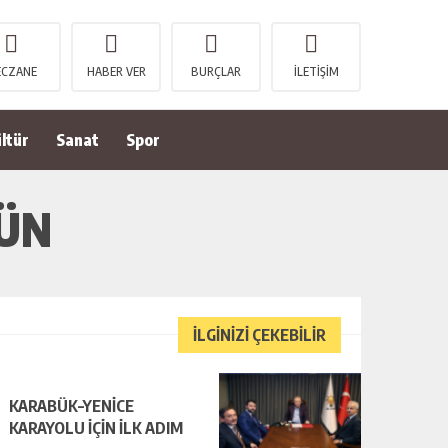
ECZANE
HABER VER
BURÇLAR
İLETİŞİM
ltür
Sanat
Spor
GÜN
İLGİNİZİ ÇEKEBİLİR
KARABÜK–YENİCE
KARAYOLU İÇİN İLK ADIM