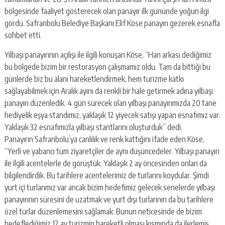
bölgesinde faaliyet gösterecek olan panayır ilk gününde yoğun ilgi
gördü. Safranbolu Belediye Başkanı Elif Köse panayırı gezerek esnafla
sohbet etti.
Yılbaşı panayırının açılışı ile ilgili konuşan Köse, “Han arkası dediğimiz
bu bölgede bizim bir restorasyon çalışmamız oldu. Tam da bittiği bu
günlerde biz bu alanı hareketlendirmek, hem turizme katkı
sağlayabilmek için Aralık ayını da renkli bir hale getirmek adına yılbaşı
panayırı düzenledik. 4 gün sürecek olan yılbaşı panayırımızda 20 tane
hediyelik eşya standımız, yaklaşık 12 yiyecek satışı yapan esnafımız var.
Yaklaşık 32 esnafımızla yılbaşı stantlarını oluşturduk” dedi.
Panayırın Safranbolu’ya canlılık ve renk kattığını ifade eden Köse,
“Yerli ve yabancı tüm ziyaretçiler de aynı düşüncedeler. Yılbaşı panayırı
ile ilgili acentelerle de görüştük. Yaklaşık 2 ay öncesinden onları da
bilgilendirdik. Bu tarihlere acentelerimiz de turlarını koydular. Şimdi
yurt içi turlarımız var ancak bizim hedefimiz gelecek senelerde yılbaşı
panayırının süresini de uzatmak ve yurt dışı turlarının da bu tarihlere
özel turlar düzenlemesini sağlamak. Bunun neticesinde de bizim
hedeflediğimiz 12 ay turizmin hareketli olması kısmında da ilerlemiş