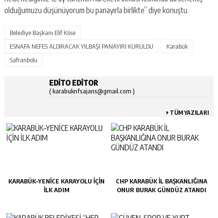
olduğumuzu düşünüyorum bu panayırla birlikte” diye konuştu.
Belediye Başkanı Elif Köse
ESNAFA NEFES ALDIRACAK YILBAŞI PANAYIRI KURULDU
Karabük
Safranbolu
EDITO EDITOR
( karabuknfsajans@gmail.com )
TÜM YAZILARI
KARABÜK–YENİCE KARAYOLU İÇİN
CHP KARABÜK İL BAŞKANLIĞINA
İLK ADIM
ONUR BURAK GÜNDÜZ ATANDI