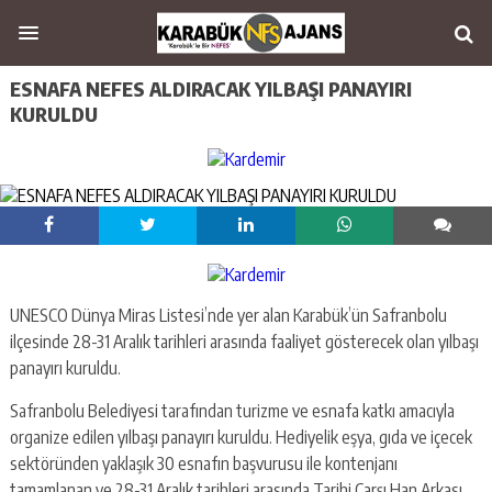
ESNAFA NEFES ALDIRACAK YILBAŞI PANAYIRI
KURULDU
UNESCO Dünya Miras Listesi’nde yer alan Karabük’ün Safranbolu
ilçesinde 28-31 Aralık tarihleri arasında faaliyet gösterecek olan yılbaşı
panayırı kuruldu.
Safranbolu Belediyesi tarafından turizme ve esnafa katkı amacıyla
organize edilen yılbaşı panayırı kuruldu. Hediyelik eşya, gıda ve içecek
sektöründen yaklaşık 30 esnafın başvurusu ile kontenjanı
tamamlanan ve 28-31 Aralık tarihleri arasında Tarihi Çarşı Han Arkası