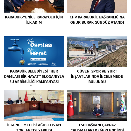
KARABÜK–YENİCE KARAYOLU İÇİN
CHP KARABÜK İL BAŞKANLIĞINA
İLK ADIM
ONUR BURAK GÜNDÜZ ATANDI
KARABÜK BELEDİYESİ “HER
GÜVEN, SPOR VE YURT
DAMLASI BİR HAYAT” SLOGANIYLA
İNŞAATLARINDA İNCELEMEDE
SU VERİMLİLİĞİ KAMPANYASI
BULUNDU
BAŞLATTI.
İL GENEL MECLİSİ AĞUSTOS AYI
TSO BAŞKANI ÇAPRAZ
TOPLANTISI YAPILDI
ÇALIŞMALARI DEĞERLENDİRDİ