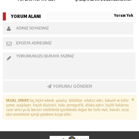
Yorum Yok
YORUM ALANI
YORUMU GÖNDER
YASAL UYARI!
Suç teşkil edecek, yasadışı, tehditkar, rahatsız edici, hakaret ve küfür
içeren, aşağılayıcı, küçük düşürücü, kaba, pornografik, ahlaka aykırı, kişilik haklarına
zarar verici ya da benzeri niteliklerde içeriklerden doğan her türlü mali, hukuki, cezai,
idari sorumluluk içeriği gönderen kişiye aittir.