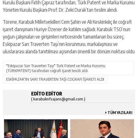
Kurulu Başkanı Fatih Çapraz tarafından, Türk Patent ve Marka Kurumu
Yönetim Kurulu Başkanı Prof. Dr. Zeki Durak’tan teslim alındı.
Törene, Karabük Milletvekilleri Cem Şahin ve Ali Keskinkılıç ile coğrafi
işaret danışmanı Huriye Özener de katılım sağladı. Karabük TSO’nun
yoğun çalışmaları ve girişimleri neticesinde tamamlanan bu süreç,
Eskipazar Sarı Traverten Taşı’nın korunması, markalaşması ve
uluslararası alanda tanıtılması açısından önemli bir dönüm noktası oldu
"Eskipazar Sarı Traverten Taşı" Türk Patent ve Marka Kurumu
(TÜRKPATENT) tarafından coğrafi işaret tescili aldı.
ESKİPAZAR'IN SARI TRAVERTEN TAŞI COGRAFI İŞARETI ALDI
EDITO EDITOR
( karabuknfsajans@gmail.com )
TÜM YAZILARI