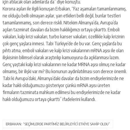
için atılacak olan adımlarda da” diye konuştu.
Korona aşıları ile ilgili konuşan Erbakan, “Faz aşamaları tamamlanmamış,
ne olduğu belli olmayan aşılar, yan etkileri belli değil, bunlar testleri
tamamlanmamış, son derece riskli. Nitekim Almanya’da, Avrupa’da
açılan tazminat davaları da bizim haklılığımızı ortaya çıkarttı. Emboli
vakaları, kalp krizi vakaları, turbo kanser vakaları, özellikle kalp krizinin
çok genç yaşlara inmesi. Tabi Türkiye’de de bu var. Genç yaşlarda bu
pıhtı atma, emboli vakaları ve kalp krizi vakalarının mRNA aşısı ile olan
ilişkisinin bilimsel olarak araştırılıp kamuoyuna da açıklanması lazım.
Genç yaştaki kalp krizi vakalarının ne kadar MRNA aşısı olmuş ne kadar
olmamış, bir ilişki var mı? Bu konunun aydınlatılması son derece önemli.
Tabi ki Avrupa’daki, Almanya’daki davalar da bizim endişelerimizde ne
kadar haklı olduğumuzu gösteriyor çünkü mRNA aşısı üreten
firmaların tazminata mahkum edilmesi bu endişelerimizde ne kadar
haklı olduğumuzu ortaya çıkarttı” ifadelerini kullandı.
ERBAKAN: “SEÇİMLERDE PARTİMİZ BELİRLEYİCİ ETKİYE SAHİP OLDU”