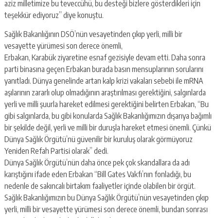
aziz milletimize bu teveccühü, bu desteği bizlere gösterdikleri için
teşekkür ediyoruz” diye konuştu.
Sağlık Bakanlığının DSÖ’nün vesayetinden çıkıp yerli, milli bir
vesayette yürümesi son derece önemli,
Erbakan, Karabük ziyaretine esnaf gezisiyle devam etti. Daha sonra
parti binasına geçen Erbakan burada basın mensuplarının sorularını
yanıtladı. Dünya genelinde artan kalp krizi vakaları sebebi ile mRNA
aşılarının zararlı olup olmadığının araştırılması gerektiğini, salgınlarda
yerli ve milli şuurla hareket edilmesi gerektiğini belirten Erbakan, “Bu
gibi salgınlarda, bu gibi konularda Sağlık Bakanlığımızın dışarıya bağımlı
bir şekilde değil, yerli ve milli bir duruşla hareket etmesi önemli. Çünkü
Dünya Sağlık Örgütü’nü güvenilir bir kuruluş olarak görmüyoruz
Yeniden Refah Partisi olarak” dedi.
Dünya Sağlık Örgütü’nün daha önce pek çok skandallara da adı
karıştığını ifade eden Erbakan “Bill Gates Vakfı’nın fonladığı, bu
nedenle de sakıncalı birtakım faaliyetler içinde olabilen bir örgüt.
Sağlık Bakanlığımızın bu Dünya Sağlık Örgütü’nün vesayetinden çıkıp
yerli, milli bir vesayette yürümesi son derece önemli, bundan sonrası