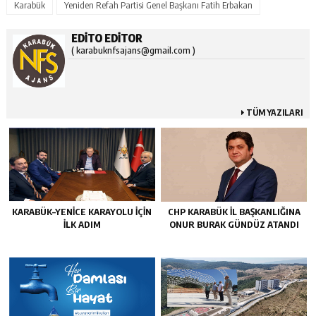
Karabük
Yeniden Refah Partisi Genel Başkanı Fatih Erbakan
EDITO EDITOR
( karabuknfsajans@gmail.com )
TÜM YAZILARI
KARABÜK–YENİCE KARAYOLU İÇİN
CHP KARABÜK İL BAŞKANLIĞINA
İLK ADIM
ONUR BURAK GÜNDÜZ ATANDI