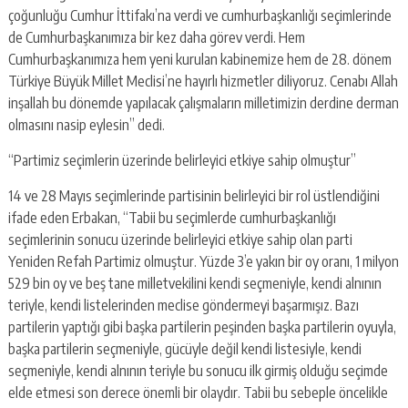
çoğunluğu Cumhur İttifakı’na verdi ve cumhurbaşkanlığı seçimlerinde
de Cumhurbaşkanımıza bir kez daha görev verdi. Hem
Cumhurbaşkanımıza hem yeni kurulan kabinemize hem de 28. dönem
Türkiye Büyük Millet Meclisi’ne hayırlı hizmetler diliyoruz. Cenabı Allah
inşallah bu dönemde yapılacak çalışmaların milletimizin derdine derman
olmasını nasip eylesin” dedi.
“Partimiz seçimlerin üzerinde belirleyici etkiye sahip olmuştur”
14 ve 28 Mayıs seçimlerinde partisinin belirleyici bir rol üstlendiğini
ifade eden Erbakan, “Tabii bu seçimlerde cumhurbaşkanlığı
seçimlerinin sonucu üzerinde belirleyici etkiye sahip olan parti
Yeniden Refah Partimiz olmuştur. Yüzde 3’e yakın bir oy oranı, 1 milyon
529 bin oy ve beş tane milletvekilini kendi seçmeniyle, kendi alnının
teriyle, kendi listelerinden meclise göndermeyi başarmışız. Bazı
partilerin yaptığı gibi başka partilerin peşinden başka partilerin oyuyla,
başka partilerin seçmeniyle, gücüyle değil kendi listesiyle, kendi
seçmeniyle, kendi alnının teriyle bu sonucu ilk girmiş olduğu seçimde
elde etmesi son derece önemli bir olaydır. Tabii bu sebeple öncelikle