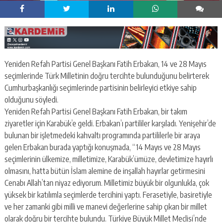
Yeniden Refah Partisi Genel Başkanı Fatih Erbakan, 14 ve 28 Mayıs
seçimlerinde Türk Milletinin doğru tercihte bulunduğunu belirterek
Cumhurbaşkanlığı seçimlerinde partisinin belirleyici etkiye sahip
olduğunu söyledi.
Yeniden Refah Partisi Genel Başkanı Fatih Erbakan, bir takım
ziyaretler için Karabük’e geldi. Erbakan’ı partililer karşıladı. Yenişehir’de
bulunan bir işletmedeki kahvaltı programında partililerle bir araya
gelen Erbakan burada yaptığı konuşmada, “14 Mayıs ve 28 Mayıs
seçimlerinin ülkemize, milletimize, Karabük’ümüze, devletimize hayırlı
olmasını, hatta bütün İslam alemine de inşallah hayırlar getirmesini
Cenabı Allah’tan niyaz ediyorum. Milletimiz büyük bir olgunlukla, çok
yüksek bir katılımla seçimlerde tercihini yaptı. Ferasetiyle, basiretiyle
ve her zamanki gibi milli ve manevi değerlerine sahip çıkan bir millet
olarak doğru bir tercihte bulundu. Türkiye Büyük Millet Meclisi’nde